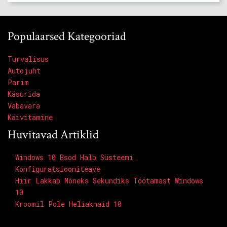
Populaarsed Kategooriad
Turvalisus
Autojuht
Parim
Käsurida
Vabavara
Käivitamine
Huvitavad Artiklid
Windows 10 Bsod Halb Süsteemi
Konfiguratsiooniteave
Hiir Lakkab Mõneks Sekundiks Töötamast Windows
10
Kroomil Pole Heliaknaid 10