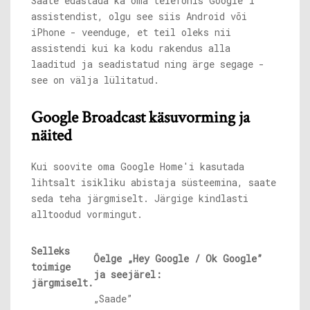
Saate edastada ka oma telefonis Google'i
assistendist, olgu see siis Android või
iPhone - veenduge, et teil oleks nii
assistendi kui ka kodu rakendus alla
laaditud ja seadistatud ning ärge segage -
see on välja lülitatud.
Google Broadcast käsuvorming ja
näited
Kui soovite oma Google Home'i kasutada
lihtsalt isikliku abistaja süsteemina, saate
seda teha järgmiselt. Järgige kindlasti
alltoodud vormingut.
Selleks
Öelge „Hey Google / Ok Google”
toimige
ja seejärel:
järgmiselt.
„Saade”