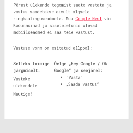
Pärast ülekande tegemist saate vastata ja
vastus saadetakse ainult algsele
ringhäälinguseadmele. Muu
Google Nest
või
Kodumasinad ja sisetelefonis olevad
mobiilseadmed ei saa teie vastust.
Vastuse vorm on esitatud allpool:
Selleks toimige
Öelge „Hey Google / Ok
järgmiselt.
Google” ja seejärel:
'Vasta'
Vastake
„Saada vastus”
ülekandele
Nautige!