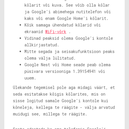
kõlarit või kuva. See võib olla kõlar
ja Google'i abimehega nutitelefon või
kaks või enam Google Home'i kõlarit.
Kõik samaga ühendatud kõlarid või
ekraanid
WiFi-võrk
.
Vidinad peaksid olema Google'i kontole
allkirjastatud.
Mitte segada ja seisakufunktsioon peaks
olema välja lülitatud.
Google Nest või Home seade peab olema
püsivara versiooniga 1.39154941 või
uuem.
Ülekande tegemisel pole aga midagi väärt, et
seda esitatakse kõigis kõlarites, mis on
sisse logitud samale Google'i kontole kui
kõneleja, kellega te räägite - välja arvatud
muidugi see, millega te räägite.