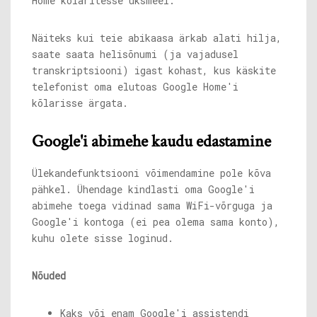
Home kõlaritesse üksmeel.
Näiteks kui teie abikaasa ärkab alati hilja,
saate saata helisõnumi (ja vajadusel
transkriptsiooni) igast kohast, kus käskite
telefonist oma elutoas Google Home'i
kõlarisse ärgata.
Google'i abimehe kaudu edastamine
Ülekandefunktsiooni võimendamine pole kõva
pähkel. Ühendage kindlasti oma Google'i
abimehe toega vidinad sama WiFi-võrguga ja
Google'i kontoga (ei pea olema sama konto),
kuhu olete sisse loginud.
Nõuded
Kaks või enam Google'i assistendi