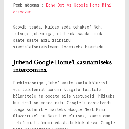
Peab nägema
:
Echo Dot Vs Google Home Mini
erinevus
Soovib teada, kuidas seda tehakse? Noh,
tutvuge juhendiga, et teada saada, mida
saate saate abil isikliku
sisetelefonisüsteemi loomiseks kasutada.
Juhend Google Home'i kasutamiseks
intercomina
Funktsiooniga „lahe” saate saata kõlarist
või telefonist sõnumi kõigile teistele
kõlaritele ja oodata siis vastuseid. Näiteks
kui teil on majas mitu Google'i assistendi
toega kõlarit - näiteks Google Nest Mini
ülakorrusel ja Nest Hub elutoas, saate oma
telefonist sõnumi edastada kõikidesse Google