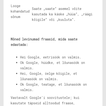
Looge
Saate „saate” asemel võite
kohandatud
kasutada ka käske „hüüa”, „räägi
sõnum
kõigile” või „kuuluta”.
Mõned levinumad fraasid, mida saate
edastada:
Hei Google, eetrisöök on valmis.
Ok Google, hüüdke, et lõunasöök on
valmis.
Hei, Google, öelge kõigile, et
lõunasöök on valmis.
Ok Google, teatage, et lõunasöök on
valmis.
Vastavalt Google'i soovitustele; kui
kasutate täpseid alltoodud fraase,