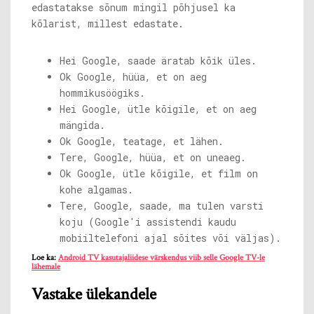
edastatakse sõnum mingil põhjusel ka
kõlarist, millest edastate.
Hei Google, saade äratab kõik üles.
Ok Google, hüüa, et on aeg
hommikusöögiks.
Hei Google, ütle kõigile, et on aeg
mängida.
Ok Google, teatage, et lähen.
Tere, Google, hüüa, et on uneaeg.
Ok Google, ütle kõigile, et film on
kohe algamas.
Tere, Google, saade, ma tulen varsti
koju (Google'i assistendi kaudu
mobiiltelefoni ajal sõites või väljas).
Loe ka:
Android TV kasutajaliidese värskendus viib selle Google TV-le
lähemale
Vastake ülekandele