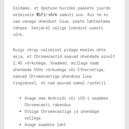
Eeldame, et õpetuse huvides pääsete juurde
eelmisele
WiFi-võrk
samuti uus. Kui te ei
saa vanaga ühendust luua, peate lähtestama
tehase. Seejärel valige loendist uuesti
võrk.
Kuigi võrgu valimisel pidage meeles ühte
asja, et Chromecastid saavad ühendada ainult
2,4G võrkudega. Seadmed, millega saab
ühendada 5GHz võrkudega või Ethernetiga,
saavad Chromecastiga ühenduse luua
tingimusel, et nad asuvad samal ruuteril.
Avage oma Androidi või iOS-i seadmes
Chromecasti rakendus
Otsige Chromecastiga ja ühendage
sellega
Avage seadete leht