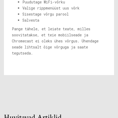
Puudutage WiFi-võrku
Valige rippmenüüst uus võrk
Sisestage võrgu parool
Salvesta
Pange tähele, et leiate teate, milles
soovitatakse, et teie mobiilseade ja
Chromecast ei oleks ühes võrgus. Ühendage
seade lihtsalt õige võrguga ja saate
tegutseda.
Huvitavad Artiklid