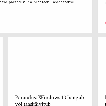
neid parandusi ja probleem lahendatakse
Parandus: Windows 10 hangub
või taaskäivitub