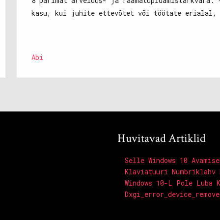
8 parimat arveldus- ja raamatupidamistarkvara: 
kasu, kui juhite ettevõtet või töötate erialal,
Abi
Huvitavad Artiklid
Selle Windows 10 Avamise
Klaviatuuri Numbriklahv 
Windows 10-L Pole Luba 
Dxgi_error_device_remove