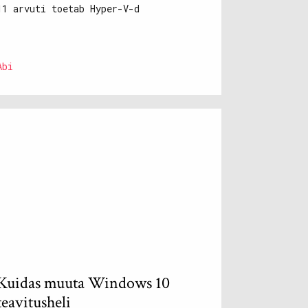
11 arvuti toetab Hyper-V-d
Abi
Kuidas muuta Windows 10
teavitusheli