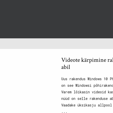
Videote kärpimine r
abil
Uus rakendus Windows 10 P
on see Windowsi põhiraken
Varem lõikasin videoid ka
nüüd on selle rakenduse a
Vaadake üksikasju allpool
...