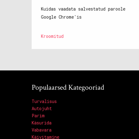
Kuidas vaadata salvestatud paroole
Google Chrome'is
Kroomitud
Populaarsed Kategooriad
Turvalisus
Autojuht
Parim
Käsurida
Vabavara
Käivitamine