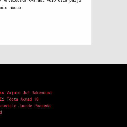
- Arveldustarkvarast võib olla palju
 mis nõuab
ks Vajate Uut Rakendust
Ei Tööta Aknad 10
Kaustale Juurde Pääseda
d