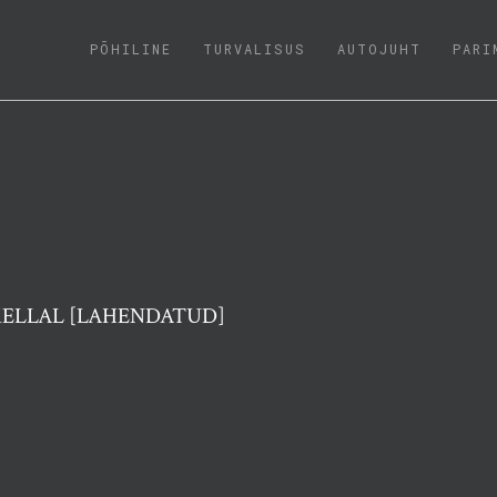
(CURRENT)
PÕHILINE
TURVALISUS
AUTOJUHT
PARI
KELLAL [LAHENDATUD]