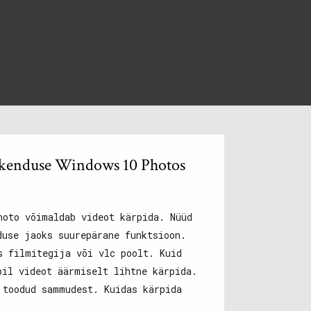
akenduse Windows 10 Photos
hoto võimaldab videot kärpida. Nüüd
duse jaoks suurepärane funktsioon.
s filmitegija või vlc poolt. Kuid
bil videot äärmiselt lihtne kärpida.
 toodud sammudest. Kuidas kärpida