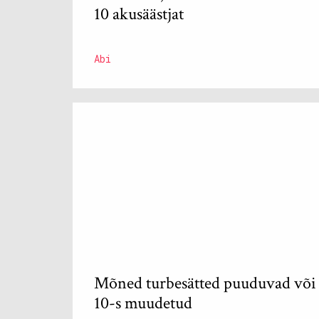
10 akusäästjat
Abi
Mõned turbesätted puuduvad võ
10-s muudetud