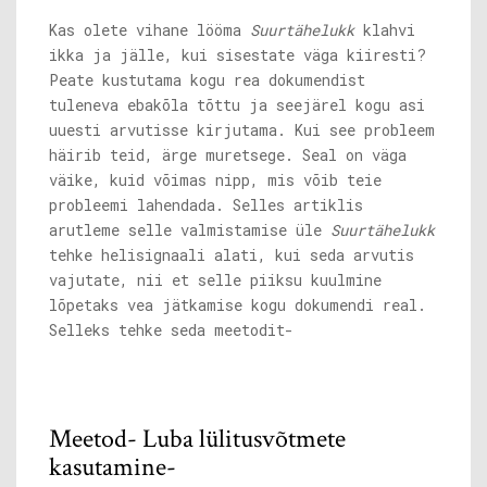
Kas olete vihane lööma
Suurtähelukk
klahvi
ikka ja jälle, kui sisestate väga kiiresti?
Peate kustutama kogu rea dokumendist
tuleneva ebakõla tõttu ja seejärel kogu asi
uuesti arvutisse kirjutama. Kui see probleem
häirib teid, ärge muretsege. Seal on väga
väike, kuid võimas nipp, mis võib teie
probleemi lahendada. Selles artiklis
arutleme selle valmistamise üle
Suurtähelukk
tehke helisignaali alati, kui seda arvutis
vajutate, nii et selle piiksu kuulmine
lõpetaks vea jätkamise kogu dokumendi real.
Selleks tehke seda meetodit-
Meetod- Luba lülitusvõtmete
kasutamine-