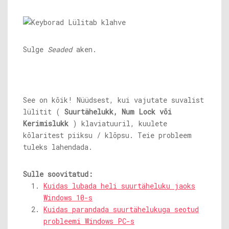
Sulge
Seaded
aken.
See on kõik! Nüüdsest, kui vajutate suvalist
lülitit (
Suurtähelukk, Num Lock või
Kerimislukk
) klaviatuuril, kuulete
kõlaritest piiksu / klõpsu. Teie probleem
tuleks lahendada.
Sulle soovitatud:
Kuidas lubada heli suurtäheluku jaoks
Windows 10-s
Kuidas parandada suurtähelukuga seotud
probleemi Windows PC-s