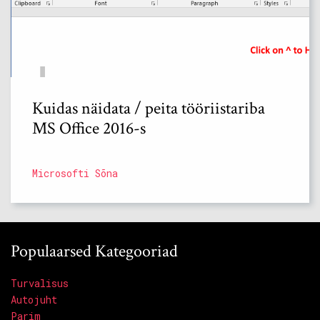
Kuidas näidata / peita tööriistariba
MS Office 2016-s
Microsofti Sõna
Populaarsed Kategooriad
Turvalisus
Autojuht
Parim