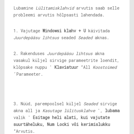
Lubamine
Lülitamisklahvid
arvutis saab selle
probleemi arvutis hõlpsasti lahendada.
1. Vajutage
Windowsi klahv + U
käivitada
Juurdepääsu lihtsus
seaded
Seaded
aknas.
2. Rakenduses
Juurdepääsu lihtsus
akna
vasakul küljel sirvige parameetrite loendit,
klõpsake nuppu '
Klaviatuur
”All
Koostoimed
‘Parameeter.
3. Nüüd, parempoolsel küljel
Seaded
sirvige
akna all ja
Kasutage lülitusklahve
',
lubama
valik '
Esitage heli alati, kui vajutate
suurtäheluku, Num Locki või kerimislukku
”Arvutis.