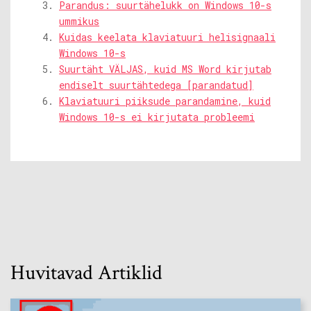
Parandus: suurtähelukk on Windows 10-s
ummikus
Kuidas keelata klaviatuuri helisignaali
Windows 10-s
Suurtäht VÄLJAS, kuid MS Word kirjutab
endiselt suurtähtedega [parandatud]
Klaviatuuri piiksude parandamine, kuid
Windows 10-s ei kirjutata probleemi
Huvitavad Artiklid