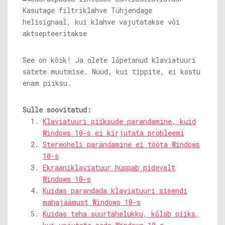
See on kõik! Ja olete lõpetanud klaviatuuri
sätete muutmise. Nüüd, kui tippite, ei kostu
enam piiksu.
Sulle soovitatud:
Klaviatuuri piiksude parandamine, kuid
Windows 10-s ei kirjutata probleemi
Stereoheli parandamine ei tööta Windows
10-s
Ekraaniklaviatuur hüppab pidevalt
Windows 10-s
Kuidas parandada klaviatuuri sisendi
mahajäämust Windows 10-s
Kuidas teha suurtähelukku, kõlab piiks,