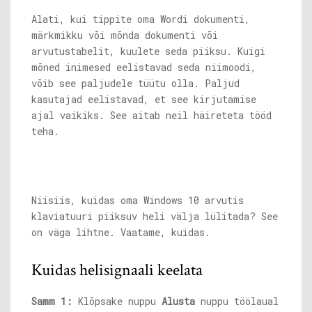
Alati, kui tippite oma Wordi dokumenti,
märkmikku või mõnda dokumenti või
arvutustabelit, kuulete seda piiksu. Kuigi
mõned inimesed eelistavad seda niimoodi,
võib see paljudele tüütu olla. Paljud
kasutajad eelistavad, et see kirjutamise
ajal vaikiks. See aitab neil häireteta tööd
teha.
Niisiis, kuidas oma Windows 10 arvutis
klaviatuuri piiksuv heli välja lülitada? See
on väga lihtne. Vaatame, kuidas.
Kuidas helisignaali keelata
Samm 1:
Klõpsake nuppu
Alusta
nuppu töölaual