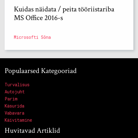
Kuidas näidata / peita tööriistariba
MS Office 2016-s
Microsofti Sõna
Populaarsed Kategooriad
Turvalisus
Autojuht
Parim
Käsurida
Vabavara
Käivitamine
Huvitavad Artiklid