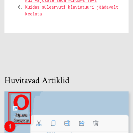
kui vajutate seda Windows 10-s
Kuidas sülearvuti klaviatuuri jäädavalt
keelata
Huvitavad Artiklid