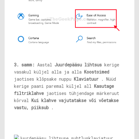
3. samm:
Aastal
Juurdepääsu lihtsus
kerige
vasakul küljel alla ja alla
Koostoimed
jaotises klõpsake nuppu
Klaviatuur
. Nüüd
kerige paani paremal küljel all
Kasutage
filtriklahve
jaotises tühjendage märkeruut
kõrval
Kui klahve vajutatakse või võetakse
vastu, piiksub
.