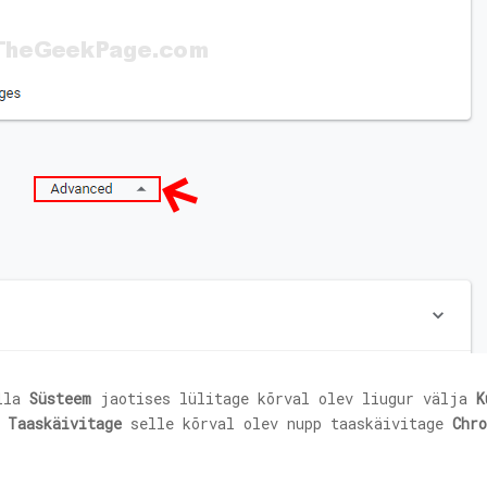
alla
Süsteem
jaotises lülitage kõrval olev liugur välja
K
u
Taaskäivitage
selle kõrval olev nupp taaskäivitage
Chr