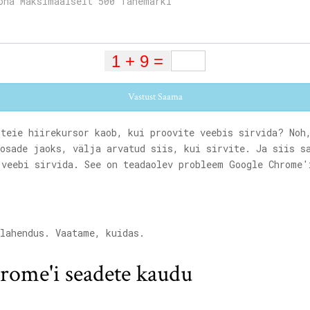
Vastust Saama
teie hiirekursor kaob, kui proovite veebis sirvida? Noh
 osade jaoks, välja arvatud siis, kui sirvite. Ja siis s
 veebi sirvida. See on teadaolev probleem Google Chrome'
 lahendus. Vaatame, kuidas.
rome'i seadete kaudu