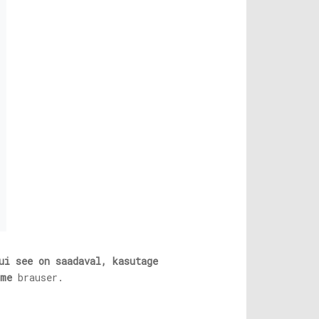
ui see on saadaval, kasutage
ome
brauser.