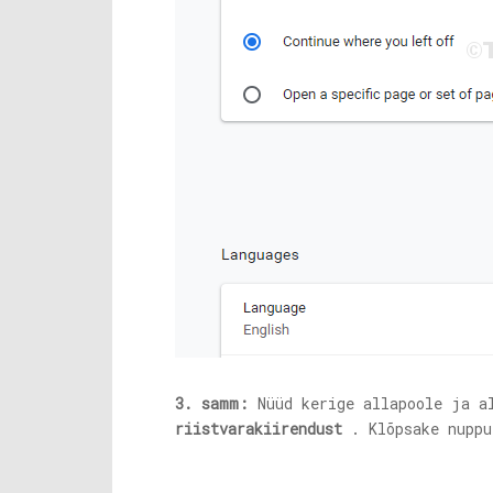
3. samm:
Nüüd kerige allapoole ja 
riistvarakiirendust
. Klõpsake nupp