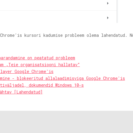
 Chrome'is kursori kadumise probleem olema lahendatud. N
parandamine on peatatud probleem
um „Teie organisatsiooni hallatav”
Player Google Chrome'is
amine - blokeeritud allalaadimisviga Google Chrome'is
stiväljadel, dokumendid Windows 10-s
ähtav [Lahendatud]