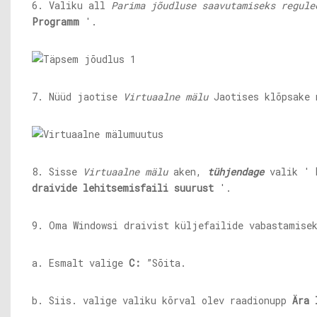
6. Valiku all
Parima jõudluse saavutamiseks regule
Programm
'.
7. Nüüd jaotise
Virtuaalne mälu
Jaotises klõpsake
8. Sisse
Virtuaalne mälu
aken,
tühjendage
valik '
draivide lehitsemisfaili suurust
'.
9. Oma Windowsi draivist küljefailide vabastamise
a. Esmalt valige
C:
”Sõita.
b. Siis. valige valiku kõrval olev raadionupp
Ära