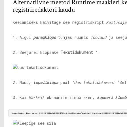
Alternatiivne meetod Runtime maakleri k
registriredaktori kaudu
Keelamiseks käivitage see registriskript
Käitusaja
1. Algul
paremklõps
tühjas ruumis
Töölaud
ja seejä
2. Seejärel klõpsake
Tekstidokument
'.
2. Nüüd,
topeltklõps
peal
‘Uus tekstidokument
‘Sell
3. Kui
Märkmik
ekraanile ilmub aken,
kopeeri kleeb
Windows Registry Editor Version 5.00[HKEY_LOCAL_MACHINESYSTEMControlSet001ServicesTimeBroker] “Start”=dword:00000003[HKEY_LOCAL_MACHINE