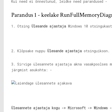
Kui need ei õnnestunud, leidke need parandused -
Parandus 1 - keelake RunFullMemoryDiagno
1. Otsing
Ülesande ajastaja
Windows 10 otsingukast
2. Klõpsake nuppu
Ülesande ajastaja
otsinguikoon.
3. Sirvige ülesannete ajastaja akna vasakpoolses m
järgmist asukohta: -
Ülesannete ajastaja kogu -> Microsoft -> Windows -