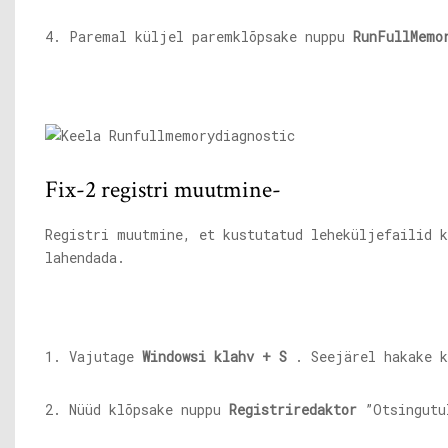
4. Paremal küljel paremklõpsake nuppu
RunFullMemo
Fix-2 registri muutmine-
Registri muutmine, et kustutatud leheküljefailid k
lahendada.
1. Vajutage
Windowsi klahv + S
. Seejärel hakake 
2. Nüüd klõpsake nuppu
Registriredaktor
”Otsingutul