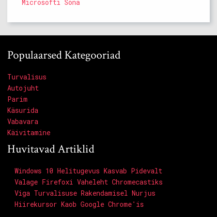
Microsofti Sõna
Populaarsed Kategooriad
Turvalisus
Autojuht
Parim
Käsurida
Vabavara
Käivitamine
Huvitavad Artiklid
Windows 10 Helitugevus Kasvab Pidevalt
Valage Firefoxi Vaheleht Chromecastiks
Viga Turvalisuse Rakendamisel Nurjus
Hiirekursor Kaob Google Chrome'is