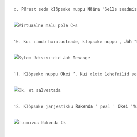
c. Pärast seda klõpsake nuppu
Määra
”Selle seadmis
10. Kui ilmub hoiatusteade, klõpsake nuppu „
Jah
”M
11. Klõpsake nuppu
Okei
”, Kui olete lehefailid se
12. Klõpsake järjestikku
Rakenda
' peal '
Okei
”Mu