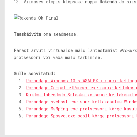
13. Viimases etapis klõpsake nuppu
Rakenda
Ja siis
Taaskäivita
oma seadmesse.
Pärast arvuti virtuaalse mälu lähtestamist
Ntoskrn
protsessori või vaba mälu tarbimise.
Sulle soovitatud:
Parandage Windows 10-s WSAPPX-i suure kettag
Parandage CompatTelRunner.exe suure kettakasu
Kuidas lahendada Srtasks.xx suure kettakasutu
Parandage svchost.exe suur kettakasutus Windo
Parandage MsMpEng.exe protsessori kõrge kasut
Parandage Sppsvc.exe poolt kõrge protsessori 