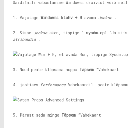
Saidifaili vabastamine Windowsi draivist võib sell
1. Vajutage
Windowsi klahv + R
avama
Jookse
.
2. Sisse
Jookse
aken, tippige “
sysdm.cpl
”Ja siis
atribuudid
.
3. Nüüd peate klõpsama nuppu
Täpsem
”Vahekaart.
4. jaotises
Performance
Vahekaardil, peate klõpsa
5. Pärast seda minge
Täpsem
”Vahekaart.