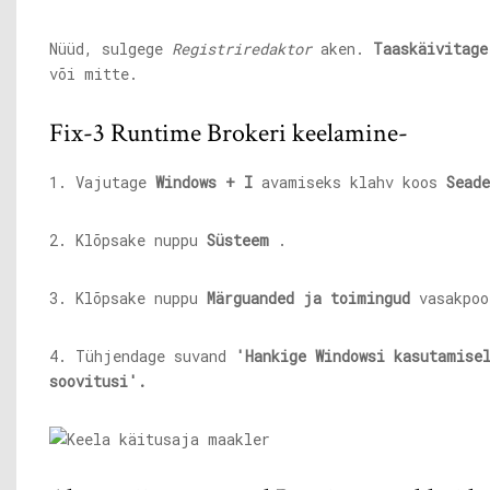
Nüüd, sulgege
Registriredaktor
aken.
Taaskäivitage
või mitte.
Fix-3 Runtime Brokeri keelamine-
1. Vajutage
Windows + I
avamiseks klahv koos
Seade
2. Klõpsake nuppu
Süsteem
.
3. Klõpsake nuppu
Märguanded ja toimingud
vasakpoo
4. Tühjendage suvand
'Hankige Windowsi kasutamise
soovitusi'.