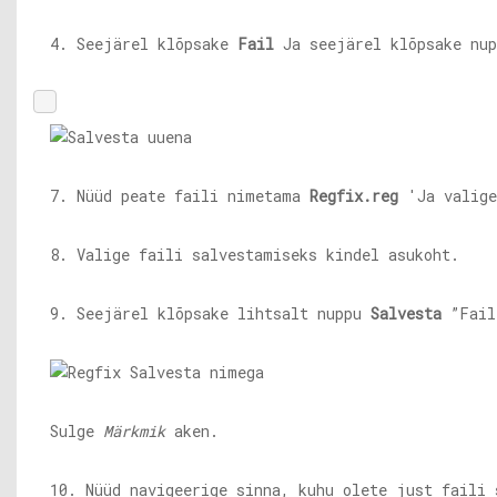
4. Seejärel klõpsake
Fail
Ja seejärel klõpsake nu
7. Nüüd peate faili nimetama
Regfix.reg
'Ja valig
8. Valige faili salvestamiseks kindel asukoht.
9. Seejärel klõpsake lihtsalt nuppu
Salvesta
”Faili
Sulge
Märkmik
aken.
10. Nüüd navigeerige sinna, kuhu olete just faili 