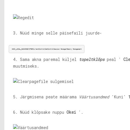
3. Nüüd minge selle päisefaili juurde-
HKEY_LOCAL_MACHINESYSTEMCurrentControlSetControlSession ManagerMemory Management
4. Sama akna paremal küljel
topeltklõps
peal '
Cl
muutmiseks.
5. Järgmisena peate määrama
Väärtusandmed
'Kuni'
6. Nüüd klõpsake nuppu
Okei
'.