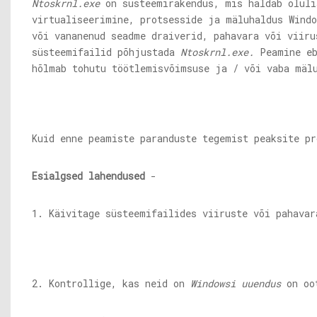
Ntoskrnl.exe
on süsteemirakendus, mis haldab oluli
virtualiseerimine, protsesside ja mäluhaldus Windo
või vananenud seadme draiverid, pahavara või viiru
süsteemifailid põhjustada
Ntoskrnl.exe
.
Peamine e
hõlmab tohutu töötlemisvõimsuse ja / või vaba mäl
Kuid enne peamiste paranduste tegemist peaksite pr
Esialgsed lahendused
-
1. Käivitage süsteemifailides viiruste või pahavar
2. Kontrollige, kas neid on
Windowsi uuendus
on oot