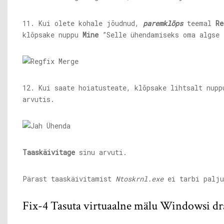
11. Kui olete kohale jõudnud,
paremklõps
teemal
Re
klõpsake nuppu
Mine
”Selle ühendamiseks oma algse 
12. Kui saate hoiatusteate, klõpsake lihtsalt nup
arvutis.
Taaskäivitage
sinu arvuti.
Pärast taaskäivitamist
Ntoskrnl.exe
ei tarbi palju
Fix-4 Tasuta virtuaalne mälu Windowsi dra