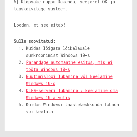
6] Klõpsake nuppu Rakenda, seejärel OK ja
taaskäivitage süsteem.
Loodan, et see aitab!
Sulle soovitatud:
Kuidas lõigata lõikelauale
sünkroonimist Windows 10-s
Parandage automaatne esitus, mis ei
tööta Windows 10-s
Buutimislogi lubamine või keelamine
Windows 10-s
DLNA-serveri lubamine / keelamine oma
Windows 10 arvutis
Kuidas Windowsi taastekeskkonda lubada
või keelata