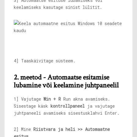
3] Automaatse esituse lubamiseks või
keelamiseks kasutage sinist lülitit.
4] Taaskäivitage süsteem.
2. meetod -
Automaatse esitamise
lubamine või keelamine juhtpaneelil
1] Vajutage
Win + R
Run akna avamiseks.
Sisestage käsk
kontrollpaneel
ja vajutage
juhtpaneeli avamiseks sisestusklahvi Enter.
2] Mine
Riistvara ja heli >> Automaatne
esitus
.