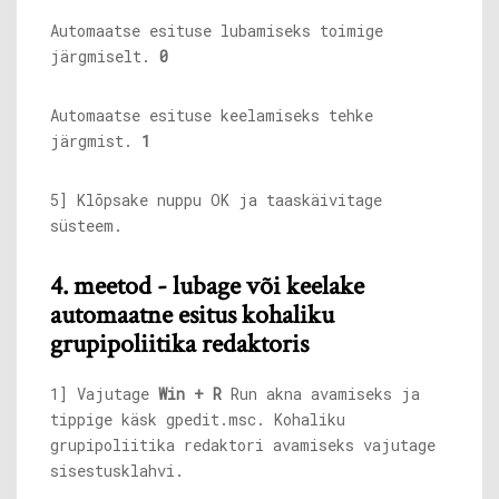
Automaatse esituse lubamiseks toimige
järgmiselt.
0
Automaatse esituse keelamiseks tehke
järgmist.
1
5] Klõpsake nuppu OK ja taaskäivitage
süsteem.
4. meetod - lubage või keelake
automaatne esitus kohaliku
grupipoliitika redaktoris
1] Vajutage
Win + R
Run akna avamiseks ja
tippige käsk
gpedit.msc
. Kohaliku
grupipoliitika redaktori avamiseks vajutage
sisestusklahvi.