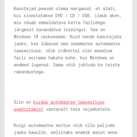
Kasutajad peavad olema märganud, et alati,
kui sisestatakse DVD / CD / USB, ilmub aken,
mis nõuab eemaldatava ketta failidega
järgmist kavandatud toimingut. See on
Windows 10 vaikeseade. Kuid nende kasutajate
jaoks, kes lubavad oma seadmetes automaatse
taasesituse, võib irdkettal olev meedium
faili esitama hakata kohe, kui Windows on
andmed lugenud. Sama võib juhtuda ka teiste
rakendustega.
Siin on
kuidas automaatse taasesituse
seadistamist
vastavalt teie vajadustele.
Kuigi automaatne esitus võib olla paljude
jaoks kasulik, eelistaks enamik meist enne