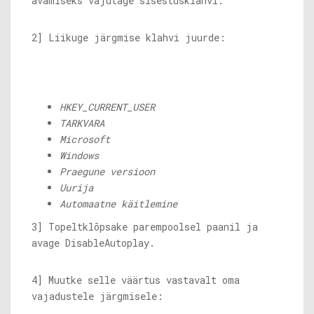
avamiseks vajutage sisestusklahvi.
2] Liikuge järgmise klahvi juurde:
HKEY_CURRENT_USER
TARKVARA
Microsoft
Windows
Praegune versioon
Uurija
Automaatne käitlemine
3] Topeltklõpsake parempoolsel paanil ja
avage DisableAutoplay.
4] Muutke selle väärtus vastavalt oma
vajadustele järgmisele: