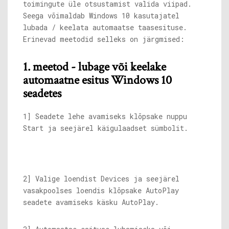
toimingute üle otsustamist valida viipad.
Seega võimaldab Windows 10 kasutajatel
lubada / keelata automaatse taasesituse.
Erinevad meetodid selleks on järgmised:
1. meetod - lubage või keelake
automaatne esitus Windows 10
seadetes
1] Seadete lehe avamiseks klõpsake nuppu
Start ja seejärel käigulaadset sümbolit.
2] Valige loendist Devices ja seejärel
vasakpoolses loendis klõpsake AutoPlay
seadete avamiseks käsku AutoPlay.