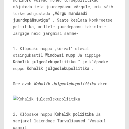
Mõnikord võivad mõned turbepoliitikad
mõjutada teie juurdepääsu võrgule, mis võib
tõrke põhjustada
„Võrgu mandaadi
juurdepääsuviga”
. Saate keelata konkreetse
poliitika, millele juurdepääsu takistate.
Järgige neid järgmisi samme-
1. Klõpsake nuppu „kõrval” oleval
otsingukastil
Windowsi nupp
Ja tippige
Kohalik julgeolekupoliitika ”
ja klõpsake
nuppu
Kohalik julgeolekupoliitika
.
See avab
Kohalik
Julgeolekupoliitika
aken.
2. Klõpsake nuppu
Kohalik poliitika
Ja
seejärel laiendage
Turvalisused
”Vasakul
paanil.