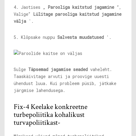
4. Jaotises „
Parooliga kaitstud jagamine
”,
Valige“
Lülitage parooliga kaitstud jagamine
välja
'.
5. Klõpsake nuppu
Salvesta muudatused
'.
Sulge
Täpsemad jagamise seaded
vaheleht.
Taaskäivitage arvuti ja proovige uuesti
ühendust luua. Kui probleem püsib, jätkake
järgmise lahendusega.
Fix-4 Keelake konkreetne
turbepoliitika kohalikust
turvapoliitikast-