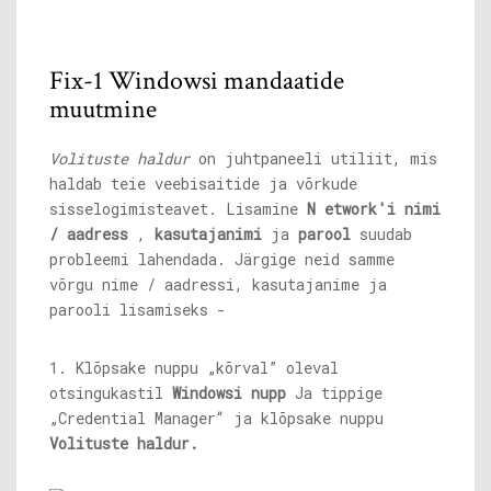
Fix-1 Windowsi mandaatide
muutmine
Volituste haldur
on juhtpaneeli utiliit, mis
haldab teie veebisaitide ja võrkude
sisselogimisteavet. Lisamine
N
etwork'i nimi
/ aadress
,
kasutajanimi
ja
parool
suudab
probleemi lahendada. Järgige neid samme
võrgu nime / aadressi, kasutajanime ja
parooli lisamiseks -
1. Klõpsake nuppu „kõrval” oleval
otsingukastil
Windowsi nupp
Ja tippige
„Credential Manager“ ja klõpsake nuppu
Volituste haldur.