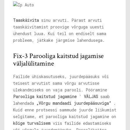
Taaskäivita
sinu arvuti. Pärast arvuti
taaskäivitamist proovige võrguga uuesti
ühendust luua. Kui teil on endiselt sama
probleem, jätkake järgmise lahendusega.
Fix-3 Parooliga kaitstud jagamise
väljalülitamine
Failide ühiskasutuseks, juurdepääsuks või
teisest arvutist sama võrgu arvutisse
ülekandmiseks on vaja parooli. Pööramine
Parooliga kaitstud jagamine
'
VÄLJAS
saab
lahendada
„Võrgu mandaadi juurdepääsuviga”
.
Kuid enne protsessi sammude juurde liikumist
selgitame, et parooliga kaitstud jagamine on
kõige turvalisem
viis failide edastamiseks
või võrgule juurdepääsuks. Paroolikaitse