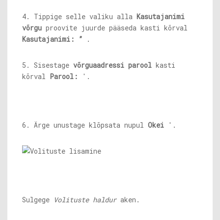
4. Tippige selle valiku alla
Kasutajanimi
võrgu
proovite juurde pääseda kasti kõrval
Kasutajanimi: ”
.
5. Sisestage
võrguaadressi parool
kasti
kõrval
Parool:
'.
6. Ärge unustage klõpsata nupul
Okei
'.
Sulgege
Volituste haldur
aken.