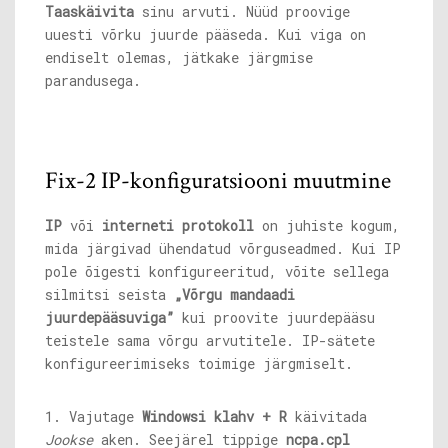
Taaskäivita
sinu arvuti. Nüüd proovige
uuesti võrku juurde pääseda. Kui viga on
endiselt olemas, jätkake järgmise
parandusega.
Fix-2 IP-konfiguratsiooni muutmine
IP
või
interneti protokoll
on juhiste kogum,
mida järgivad ühendatud võrguseadmed. Kui IP
pole õigesti konfigureeritud, võite sellega
silmitsi seista
„Võrgu mandaadi
juurdepääsuviga”
kui proovite juurdepääsu
teistele sama võrgu arvutitele. IP-sätete
konfigureerimiseks toimige järgmiselt.
1. Vajutage
Windowsi klahv + R
käivitada
Jookse
aken. Seejärel tippige
ncpa.cpl