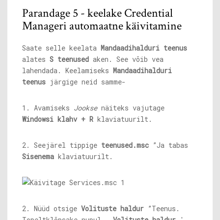
Parandage 5 - keelake Credential
Manageri automaatne käivitamine
Saate selle keelata
Mandaadihalduri teenus
alates
S
teenused
aken. See võib vea
lahendada. Keelamiseks
Mandaadihalduri
teenus
järgige neid samme-
1. Avamiseks
Jookse
näiteks vajutage
Windowsi klahv + R
klaviatuurilt.
2. Seejärel tippige
teenused.msc
”Ja tabas
Sisenema
klaviatuurilt.
2. Nüüd otsige
Volituste haldur
”Teenus.
Topeltklõpsake nupul „
Volituste haldur
'.