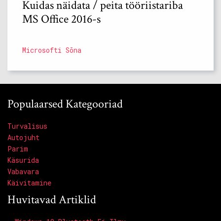
Kuidas näidata / peita tööriistariba
MS Office 2016-s
Microsofti Sõna
Populaarsed Kategooriad
Turvalisus
Autojuht
Parim
Käsurida
Vabavara
Käivitamine
Huvitavad Artiklid