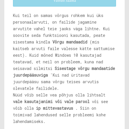
Vastust Saama
Kui teil on samas võrgus rohkem kui üks
personaalarvuti, on failide jagamine
arvutite vahel teie jaoks väga lihtne. Kui
soovite seda funktsiooni kasutada, peate
sisestama kindla
Võrgu mandaadid
(mis
kaitseb arvuti faile valesse kätte sattumise
eest). Kuid mõned Windows 10 kasutajad
teatavad, et neil on probleem, kuna nad
seisavad silmitsi
Sisestage võrgu mandaatide
juurdepääsuviga
'Kui nad üritavad
juurdepääsu sama võrgu teises arvutis
olevatele failidele.
Nüüd võib selle vea põhjus olla lihtsalt
vale kasutajanimi või vale parool
või see
võib olla
ip mittevastavus
. Siin on
toimivad lahendused selle probleemi kohe
lahendamiseks.