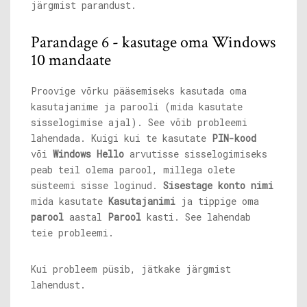
järgmist parandust.
Parandage 6 - kasutage oma Windows
10 mandaate
Proovige võrku pääsemiseks kasutada oma
kasutajanime ja parooli (mida kasutate
sisselogimise ajal). See võib probleemi
lahendada. Kuigi kui te kasutate
PIN-kood
või
Windows Hello
arvutisse sisselogimiseks
peab teil olema parool, millega olete
süsteemi sisse loginud.
Sisestage konto nimi
mida kasutate
Kasutajanimi
ja tippige oma
parool
aastal
Parool
kasti. See lahendab
teie probleemi.
Kui probleem püsib, jätkake järgmist
lahendust.