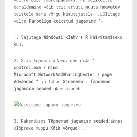
eemaldamine võib teie arvuti muuta
haavatav
teistele sama võrgu kasutajatele. „Lülitage
välja
Parooliga kaitstud jagamine
'-
1. Vajutage
Windowsi klahv + R
käivitamiseks
Run.
2. Siis
kopeeri kleebi
see rida “
control.exe
/ nimi
Microsoft.NetworkAndSharingCenter / page
Advanced ”
ja tabas
Sisenema
.
Täpsemad
jagamise seaded
aken avaneb.
3. Rakenduses
Täpsemad jagamise seaded
aknas
klõpsake nuppu
Kõik võrgud
'.