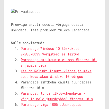
Proovige arvuti uuesti võrguga uuesti
ühendada. Teie probleem tuleks lahendada.
Sulle soovitatud:
Parandage Windows 10 tõrkekood
0x80070035 Võrguteed ei leitud
Parandage oma kausta ei saa Windows 10-
s jagada viga
Mis on Ralinki Linuxi klient ja miks
seda kuvatakse Windows 10 võrgus
Parandage sihtkoha kausta juurdepääs
Windows 10-s
Parandus: tõrge „IPv6-ühenduvus -
võrgule pole juurdepääs” Windows 10-s
Parandage viga 1005 „Juurdepääs