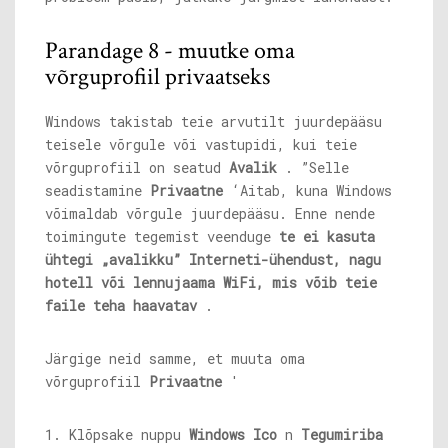
Parandage 8 - muutke oma
võrguprofiil privaatseks
Windows takistab teie arvutilt juurdepääsu
teisele võrgule või vastupidi, kui teie
võrguprofiil on seatud
Avalik
. ”Selle
seadistamine
Privaatne
‘Aitab, kuna Windows
võimaldab võrgule juurdepääsu. Enne nende
toimingute tegemist veenduge
te ei kasuta
ühtegi „avalikku” Interneti-ühendust, nagu
hotell või lennujaama WiFi, mis võib teie
faile teha
haavatav
.
Järgige neid samme, et muuta oma
võrguprofiil
Privaatne
'
1. Klõpsake nuppu
Windows Ico
n
Tegumiriba