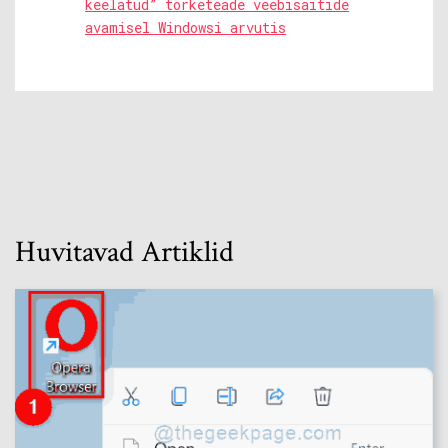
keelatud” tõrketeade veebisaitide
avamisel Windowsi arvutis
Huvitavad Artiklid