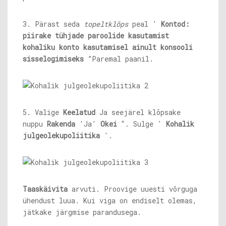
3. Pärast seda
topeltklõps
peal '
Kontod:
piirake tühjade paroolide kasutamist
kohaliku konto kasutamisel
ainult konsooli
sisselogimiseks
”Paremal paanil.
5. Valige
Keelatud
Ja seejärel klõpsake
nuppu
Rakenda
'Ja'
Okei
“. Sulge '
Kohalik
julgeolekupoliitika
'.
Taaskäivita
arvuti. Proovige uuesti võrguga
ühendust luua. Kui viga on endiselt olemas,
jätkake järgmise parandusega.