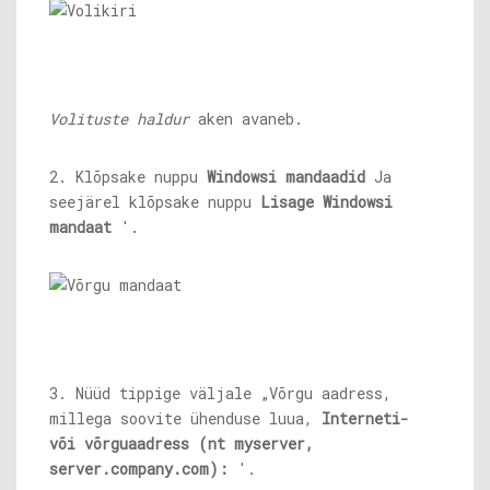
Volituste haldur
aken avaneb.
2. Klõpsake nuppu
Windowsi mandaadid
Ja
seejärel klõpsake nuppu
Lisage Windowsi
mandaat
'.
3. Nüüd tippige väljale „Võrgu aadress,
millega soovite ühenduse luua,
Interneti-
või võrguaadress (nt myserver,
server.company.com
):
'.