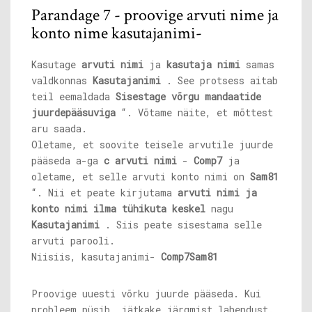
Parandage 7 - proovige arvuti nime ja
konto nime kasutajanimi-
Kasutage
arvuti nimi
ja
kasutaja nimi
samas
valdkonnas
Kasutajanimi
. See protsess aitab
teil eemaldada
Sisestage võrgu mandaatide
juurdepääsuviga
“. Võtame näite, et mõttest
aru saada.
Oletame, et soovite teisele arvutile juurde
pääseda a-ga
c
arvuti nimi
-
Comp7
ja
oletame, et selle arvuti konto nimi on
Sam81
“. Nii et peate kirjutama
arvuti nimi ja
konto nimi ilma tühikuta keskel
nagu
Kasutajanimi
. Siis peate sisestama selle
arvuti parooli.
Niisiis, kasutajanimi-
Comp7Sam81
Proovige uuesti võrku juurde pääseda. Kui
probleem püsib, jätkake järgmist lahendust.