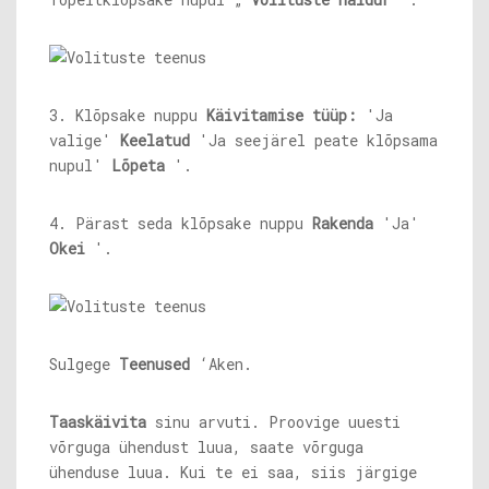
3. Klõpsake nuppu
Käivitamise tüüp:
'Ja
valige'
Keelatud
'Ja seejärel peate klõpsama
nupul'
Lõpeta
'.
4. Pärast seda klõpsake nuppu
Rakenda
'Ja'
Okei
'.
Sulgege
Teenused
‘Aken.
Taaskäivita
sinu arvuti. Proovige uuesti
võrguga ühendust luua, saate võrguga
ühenduse luua. Kui te ei saa, siis järgige