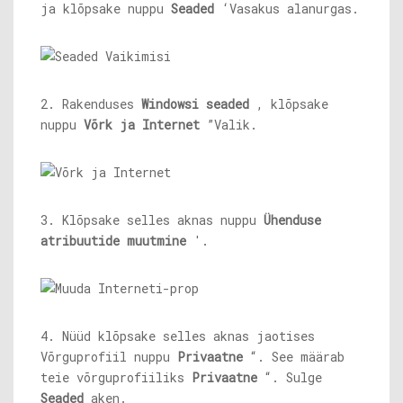
ja klõpsake nuppu
Seaded
‘Vasakus alanurgas.
2. Rakenduses
Windowsi seaded
, klõpsake
nuppu
Võrk ja Internet
”Valik.
3. Klõpsake selles aknas nuppu
Ühenduse
atribuutide muutmine
'.
4. Nüüd klõpsake selles aknas jaotises
Võrguprofiil nuppu
Privaatne
“. See määrab
teie võrguprofiiliks
Privaatne
“. Sulge
Seaded
aken.