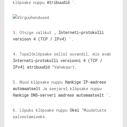
klõpsake nuppu
Atribuudid
'.
3. Otsige valikut „
Interneti-protokolli
versioon 4 (TCP / IPv4)
'.
4. Topeltklõpsake sellel suvandil, mis avab
Interneti-protokolli versiooni 4 (TCP /
IPv4) atribuudid
”Vahekaart.
5. Nüüd klõpsake nuppu
Hankige IP-aadress
automaatselt
Ja seejärel klõpsake nuppu
Hankige DNS-serveri aadress automaatselt
'.
6. Lõpuks klõpsake nuppu
Okei
”Muudatuste
salvestamiseks.