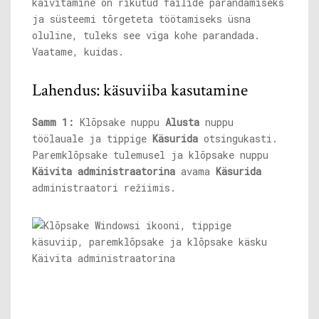
käivitamine on rikutud failide parandamiseks
ja süsteemi tõrgeteta töötamiseks üsna
oluline, tuleks see viga kohe parandada.
Vaatame, kuidas.
Lahendus: käsuviiba kasutamine
Samm 1:
Klõpsake nuppu
Alusta
nuppu
töölauale ja tippige
Käsurida
otsingukasti.
Paremklõpsake tulemusel ja klõpsake nuppu
Käivita administraatorina
avama
Käsurida
administraatori režiimis.