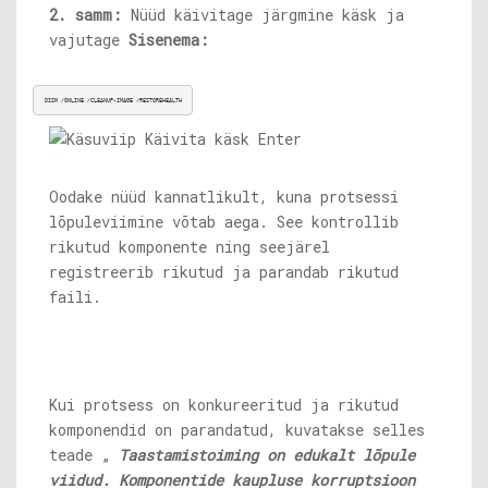
2. samm:
Nüüd käivitage järgmine käsk ja
vajutage
Sisenema:
DISM /ONLINE /CLEANUP-IMAGE /RESTOREHEALTH
Oodake nüüd kannatlikult, kuna protsessi
lõpuleviimine võtab aega. See kontrollib
rikutud komponente ning seejärel
registreerib rikutud ja parandab rikutud
faili.
Kui protsess on konkureeritud ja rikutud
komponendid on parandatud, kuvatakse selles
teade „
Taastamistoiming on edukalt lõpule
viidud. Komponentide kaupluse korruptsioon