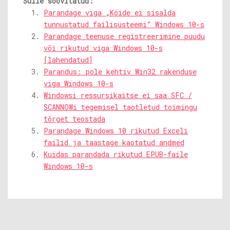
Sulle soovitatud:
Parandage viga „Köide ei sisalda
tunnustatud failisüsteemi” Windows 10-s
Parandage teenuse registreerimine puudu
või rikutud viga Windows 10-s
[lahendatud]
Parandus: pole kehtiv Win32 rakenduse
viga Windows 10-s
Windowsi ressursikaitse ei saa SFC /
SCANNOWi tegemisel taotletud toimingu
tõrget teostada
Parandage Windows 10 rikutud Exceli
failid ja taastage kaotatud andmed
Kuidas parandada rikutud EPUB-faile
Windows 10-s