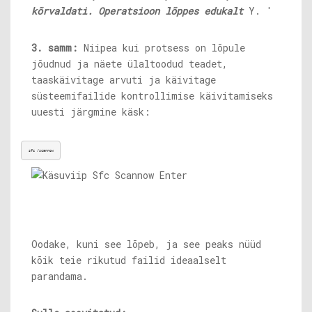
kõrvaldati. Operatsioon lõppes edukalt
Y. '
3. samm:
Niipea kui protsess on lõpule
jõudnud ja näete ülaltoodud teadet,
taaskäivitage arvuti ja käivitage
süsteemifailide kontrollimise käivitamiseks
uuesti järgmine käsk:
sfc /scannow
Oodake, kuni see lõpeb, ja see peaks nüüd
kõik teie rikutud failid ideaalselt
parandama.