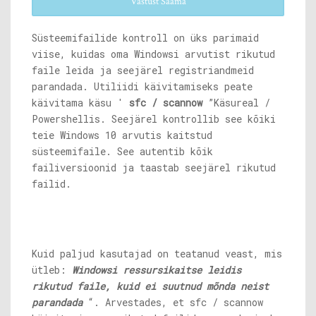
Vastust Saama
Süsteemifailide kontroll on üks parimaid
viise, kuidas oma Windowsi arvutist rikutud
faile leida ja seejärel registriandmeid
parandada. Utiliidi käivitamiseks peate
käivitama käsu '
sfc / scannow
”Käsureal /
Powershellis. Seejärel kontrollib see kõiki
teie Windows 10 arvutis kaitstud
süsteemifaile. See autentib kõik
failiversioonid ja taastab seejärel rikutud
failid.
Kuid paljud kasutajad on teatanud veast, mis
ütleb:
Windowsi ressursikaitse leidis
rikutud faile, kuid ei suutnud mõnda neist
parandada
“. Arvestades, et sfc / scannow