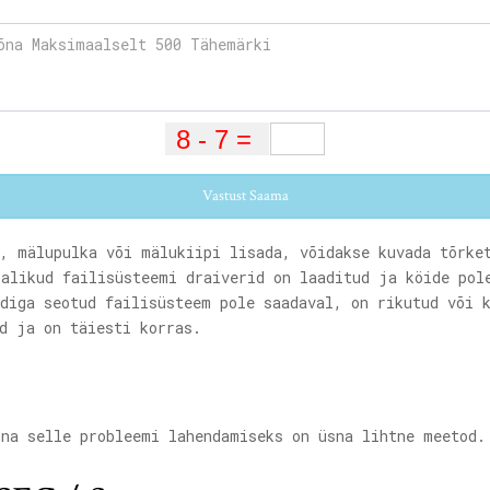
Vastust Saama
a, mälupulka või mälukiipi lisada, võidakse kuvada tõrke
jalikud failisüsteemi draiverid on laaditud ja köide pol
rdiga seotud failisüsteem pole saadaval, on rikutud või 
d ja on täiesti korras.
una selle probleemi lahendamiseks on üsna lihtne meetod.