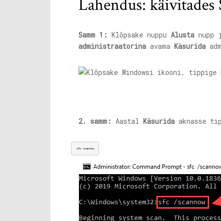
Lahendus: käivitades
Samm 1:
Klõpsake nuppu
Alusta
nupp 
administraatorina
avama
Käsurida
adm
2. samm:
Aastal
Käsurida
aknasse tip
sfc /scannow