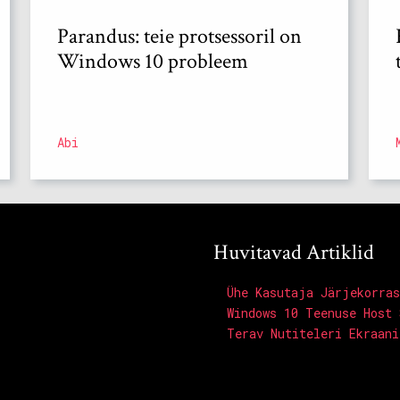
Parandus: teie protsessoril on
Windows 10 probleem
Abi
Huvitavad Artiklid
Ühe Kasutaja Järjekorras
Windows 10 Teenuse Host 
Terav Nutiteleri Ekraani