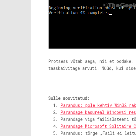
Protsess võtab aega, nii et oodake,
taaskäivitage arvuti. Nüüd, kui sis
Sulle soovitatud:
Parandus: pole kehtiv Win32 ra
Parandage käsureal Windowsi res
Parandage viga failisüsteemi t
Parandage Microsoft Solitaire C
Parandus: tõrge „Faili ei leit