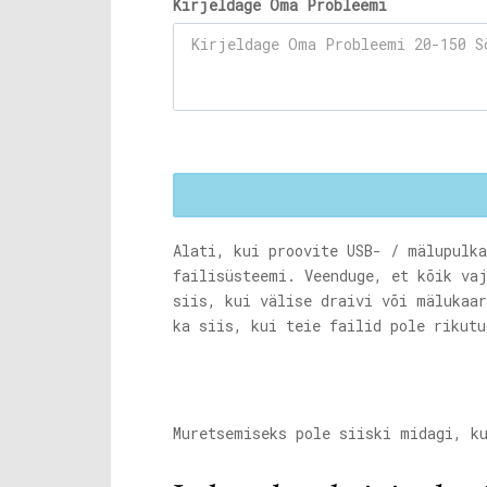
Kirjeldage Oma Probleemi
Alati, kui proovite USB- / mälupulk
failisüsteemi. Veenduge, et kõik va
siis, kui välise draivi või mälukaa
ka siis, kui teie failid pole rikutu
Muretsemiseks pole siiski midagi, k