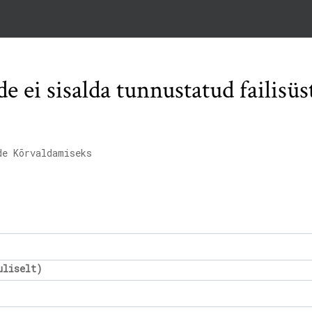
e ei sisalda tunnustatud failis
de Kõrvaldamiseks
uliselt)