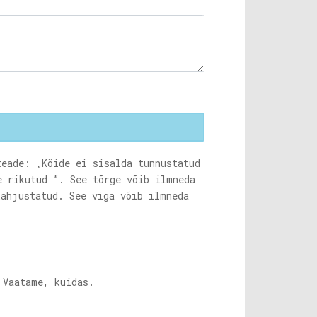
teade: „Köide ei sisalda tunnustatud
e rikutud ”. See tõrge võib ilmneda
kahjustatud. See viga võib ilmneda
 Vaatame, kuidas.