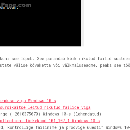
 kuni see lõpeb. See parandab kõik rikutud failid süstee
estate välise kõvaketta või välkmäluseadme, peaks see tö
kenduse viga Windows 10-s
sursikaitse leitud rikutud failide viga
õrge (–2018375670) Windows 10-s (lahendatud)
ollectioni tõrkekood 101_107_1 Windows 10-s
ud, kontrollige failinime ja proovige uuesti” Windows 10