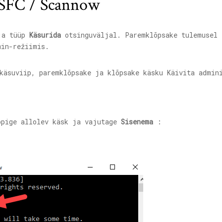
 SFC / Scannow
ja tüüp
Käsurida
otsinguväljal. Paremklõpsake tulemusel
in-režiimis.
pige allolev käsk ja vajutage
Sisenema
: