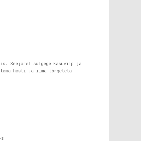
mis. Seejärel sulgege käsuviip ja
ötama hästi ja ilma tõrgeteta.
-s