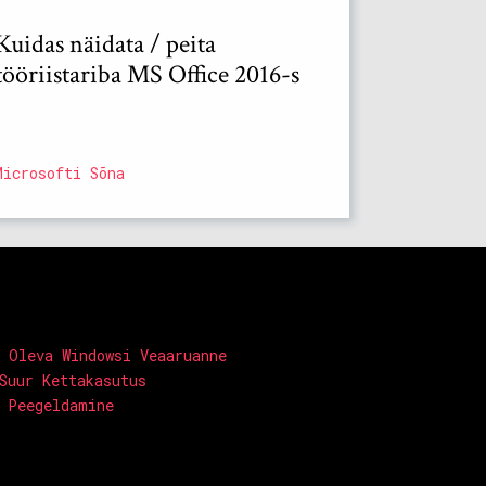
Kuidas näidata / peita
tööriistariba MS Office 2016-s
Microsofti Sõna
 Oleva Windowsi Veaaruanne
Suur Kettakasutus
 Peegeldamine