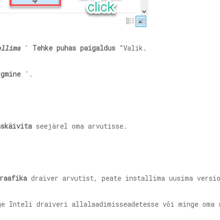
ollima
'
Tehke puhas paigaldus
”Valik.
rgmine
'.
askäivita
seejärel oma arvutisse.
raafika
draiver arvutist, peate installima uusima versi
ge Inteli draiveri allalaadimisseadetesse või minge oma 