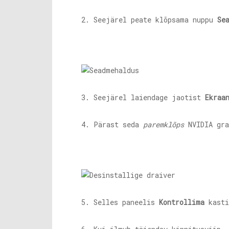
2. Seejärel peate klõpsama nuppu
Se
3. Seejärel laiendage jaotist
Ekraa
4. Pärast seda
paremklõps
NVIDIA gra
5. Selles paneelis
Kontrollima
kasti