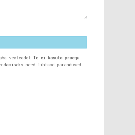
näha veateadet
Te ei kasuta praegu
endamiseks need lihtsad parandused.