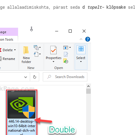
nge allalaadimiskohta, pärast seda
d
topelt-
klõpsake
sel