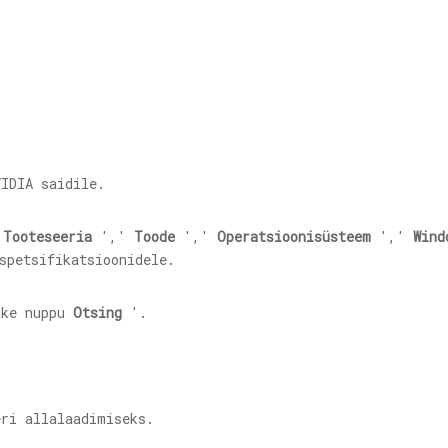
VIDIA saidile.
'
Tooteseeria
','
Toode
','
Operatsioonisüsteem
','
Wind
spetsifikatsioonidele.
ake nuppu
Otsing
'.
ri allalaadimiseks.