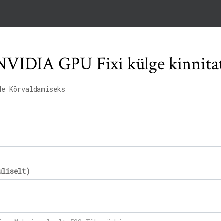
 NVIDIA GPU Fixi külge kinnita
de Kõrvaldamiseks
uliselt)