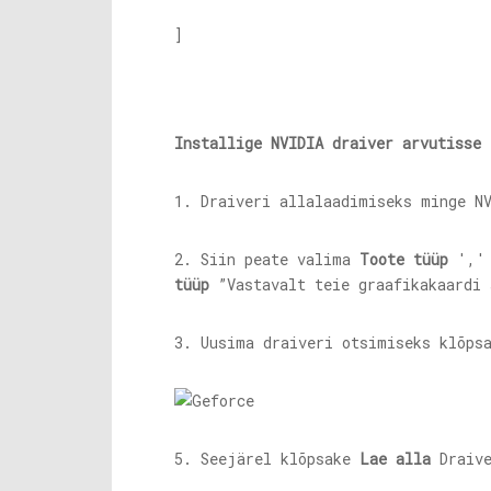
]
Installige NVIDIA draiver arvutisse
1. Draiveri allalaadimiseks minge N
2. Siin peate valima
Toote tüüp
',
tüüp
”Vastavalt teie graafikakaardi 
3. Uusima draiveri otsimiseks klõps
5. Seejärel klõpsake
Lae alla
Draive