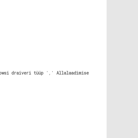
owsi draiveri tüüp
','
Allalaadimise