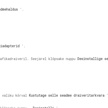
admehaldus
'.
niadapterid
'.
afikadraiveril. Seejärel klõpsake nuppu
Desinstallige s
 valiku kõrval
Kustutage selle seadme draiveritarkvara
'