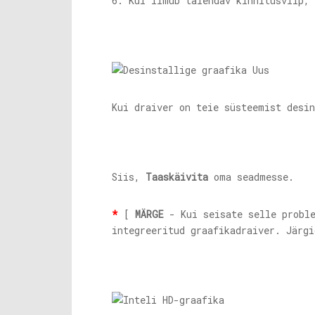
6. Kui ilmub täiendav kinnitusviip,
Kui draiver on teie süsteemist desi
Siis,
Taaskäivita
oma seadmesse.
*
[
MÄRGE
- Kui seisate selle proble
integreeritud graafikadraiver. Järg