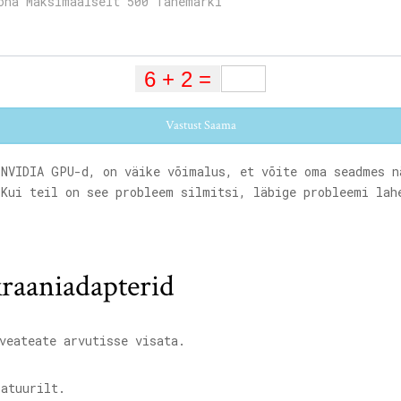
Vastust Saama
 NVIDIA GPU-d, on väike võimalus, et võite oma seadmes 
Kui teil on see probleem silmitsi, läbige probleemi lah
ekraaniadapterid
veateate arvutisse visata.
atuurilt.