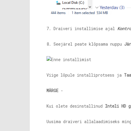
7. Draiveri installimise ajal
Kontr
8. Seejärel peate klõpsama nuppu
Jä
Viige lõpule installiprotsess ja
Ta
MÄRGE
-
Kui olete desinstallinud
Inteli HD g
Uusima draiveri allalaadimiseks min