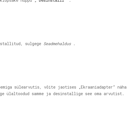
 klõpsake nuppu „
Desinstalli
'.
nstallitud, sulgege
Seadmehaldus
.
emiga sülearvutis, võite jaotises „Ekraaniadapter” näha
ige ülaltoodud samme ja desinstallige see oma arvutist.