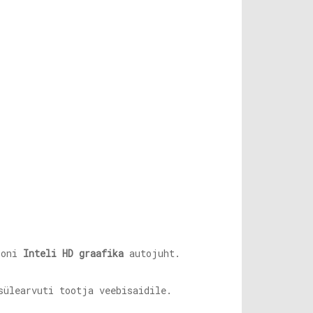
ooni
Inteli HD graafika
autojuht.
sülearvuti tootja veebisaidile.