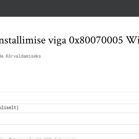
nstallimise viga 0x80070005 W
de Kõrvaldamiseks
uliselt)