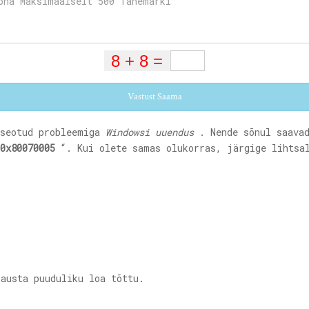
Vastust Saama
 seotud probleemiga
Windowsi uuendus
. Nende sõnul saavad
0x80070005
“. Kui olete samas olukorras, järgige lihtsal
kausta puuduliku loa tõttu.