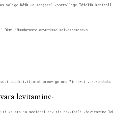
as valige
Kõik
Ja seejärel kontrollige
Täielik kontroll
a'
Okei
”Muudatuste arvutisse salvestamiseks.
vuti taaskäivitamist proovige oma Windowsi värskendada.
vara levitamine-
uti kausta ja seejärel arvutis pakkfaili käivitamine la