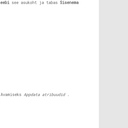
leebi
see asukoht ja tabas
Sisenema
Avamiseks
Appdata atribuudid
.