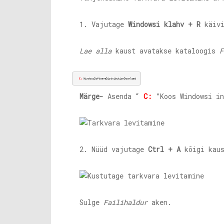
1. Vajutage
Windowsi klahv + R
käiv
Lae alla
kaust avatakse kataloogis
F
C:
 WindowsSoftwareDistributionDownload
Märge-
Asenda “
C:
”Koos Windowsi in
2. Nüüd vajutage
Ctrl + A
kõigi kaus
Sulge
Failihaldur
aken.