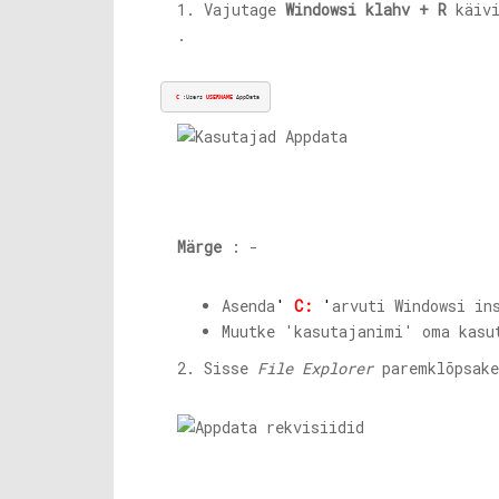
1. Vajutage
Windowsi klahv + R
käiv
.
C
 :Users 
USERNAME
 AppData
Märge
: -
Asenda
'
C:
'
arvuti Windowsi in
Muutke 'kasutajanimi' oma kasu
2. Sisse
File Explorer
paremklõpsak