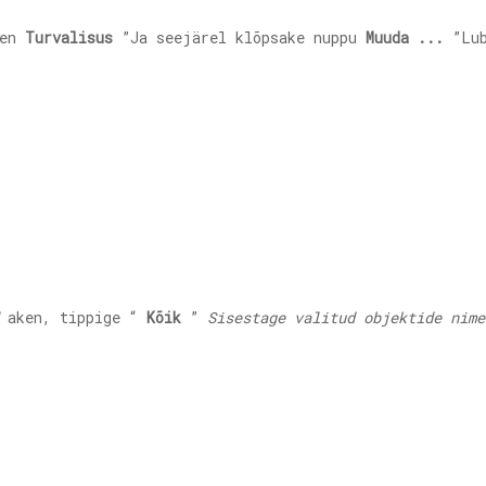
ken
Turvalisus
”Ja seejärel klõpsake nuppu
Muuda ...
”Lub
aken, tippige “
Kõik
”
Sisestage valitud objektide nime