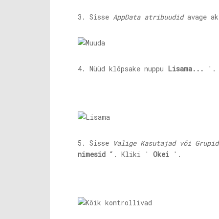
3. Sisse
AppData atribuudid
avage a
4. Nüüd klõpsake nuppu
Lisama...
'.
5. Sisse
Valige Kasutajad või Grupid
nimesid
“. Kliki '
Okei
'.