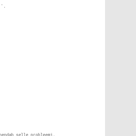
'.
hendab selle probleemi.