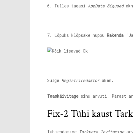
6. Tulles tagasi
AppData õigused
akn
7. Lõpuks klõpsake nuppu
Rakenda
'J
Sulge
Registriredaktor
aken.
Taaskäivitage
sinu arvuti. Pärast ar
Fix-2 Tühi kaust Tark
Tühjendamine
Tarkvara levitamine
arv