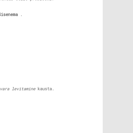
Sisenema
.
vara levitamine
kausta.