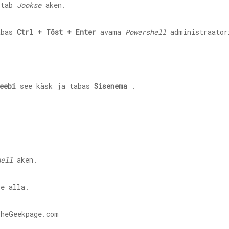
itab
Jookse
aken.
abas
Ctrl + Tõst + Enter
avama
Powershell
administraator
eebi
see käsk ja tabas
Sisenema
.
hell
aken.
se alla.
TheGeekpage.com