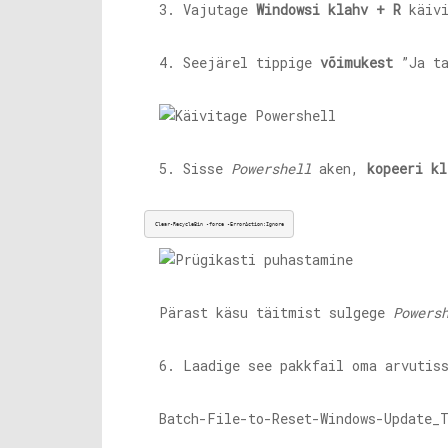
3. Vajutage
Windowsi klahv + R
käiv
4. Seejärel tippige
võimukest
”Ja t
5. Sisse
Powershell
aken,
kopeeri kl
Clear-RecycleBin -force -ErrorAction:Ignore
Pärast käsu täitmist sulgege
Powers
6. Laadige see pakkfail oma arvutis
Batch-File-to-Reset-Windows-Update_