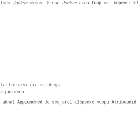
itada
Jookse
aknas. Sisse
Jookse
aken
tüüp
või
kopeeri k
stallidraivi draivitähega.
tajanimega.
e aknal
Äppiandmed
Ja seejärel klõpsake nuppu
Atribuudid