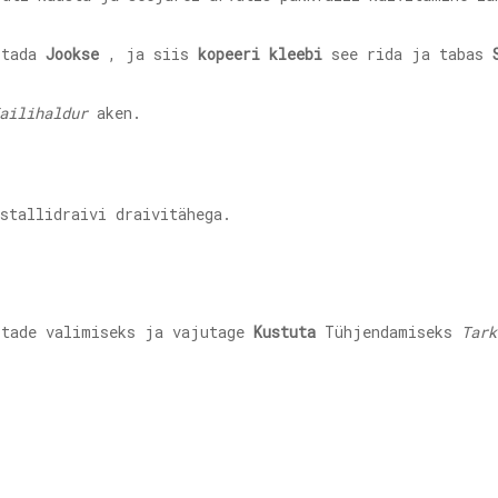
itada
Jookse
, ja siis
kopeeri kleebi
see rida ja tabas
ailihaldur
aken.
stallidraivi draivitähega.
tade valimiseks ja vajutage
Kustuta
Tühjendamiseks
Tark