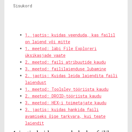
Sisukord
1. jaotis: kuidas veenduda, kas failil
on laiend või mitte
1. meetod: läbi File Exploreri
üksikasjade vaate
2. meetod: faili atribuutide kaudu
3. meetod: faililaienduse lubamine
2. jaotis: Kuidas leida laiendita faili
laiendust
1. meetod: Toolsley tööriista kaudu
2. meetod: DROID-tööriista kaudu
3. meetod: HEX-i toimetajate kaudu
3. jaotis: kuidas hankida faili
avamiseks õige tarkvara, kui teate
laiendit