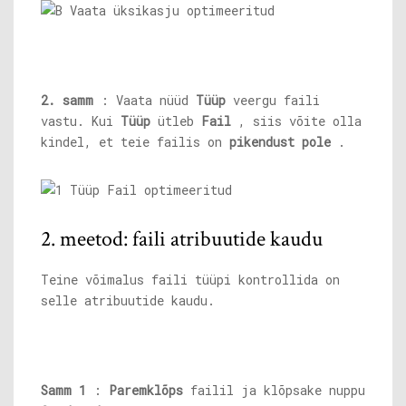
2. samm
: Vaata nüüd
Tüüp
veergu faili
vastu. Kui
Tüüp
ütleb
Fail
, siis võite olla
kindel, et teie failis on
pikendust pole
.
2. meetod: faili atribuutide kaudu
Teine võimalus faili tüüpi kontrollida on
selle atribuutide kaudu.
Samm 1
:
Paremklõps
failil ja klõpsake nuppu