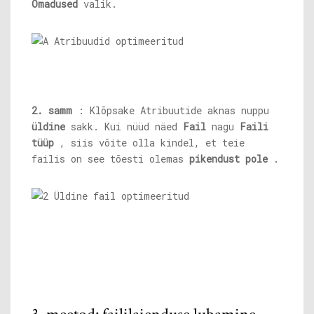
Omadused
valik.
2. samm
: Klõpsake Atribuutide aknas nuppu
üldine
sakk. Kui nüüd näed
Fail
nagu
Faili
tüüp
, siis võite olla kindel, et teie
failis on see tõesti olemas
pikendust pole
.