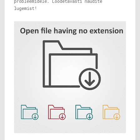
probleemidele. Loodetavasti naudite
lugemist!