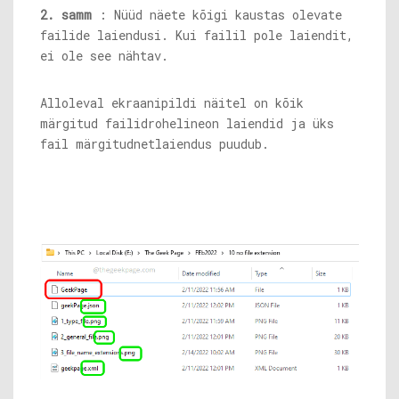
2. samm
: Nüüd näete kõigi kaustas olevate
failide laiendusi. Kui failil pole laiendit,
ei ole see nähtav.
Alloleval ekraanipildi näitel on kõik
märgitud failid
roheline
on laiendid ja üks
fail märgitud
net
laiendus puudub.