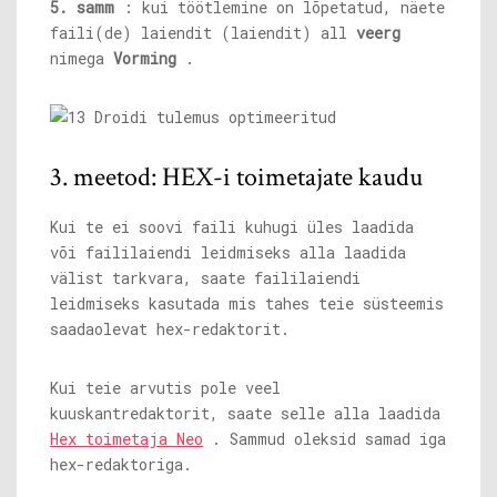
5. samm
: kui töötlemine on lõpetatud, näete
faili(de) laiendit (laiendit) all
veerg
nimega
Vorming
.
3. meetod: HEX-i toimetajate kaudu
Kui te ei soovi faili kuhugi üles laadida
või faililaiendi leidmiseks alla laadida
välist tarkvara, saate faililaiendi
leidmiseks kasutada mis tahes teie süsteemis
saadaolevat hex-redaktorit.
Kui teie arvutis pole veel
kuuskantredaktorit, saate selle alla laadida
Hex toimetaja Neo
. Sammud oleksid samad iga
hex-redaktoriga.