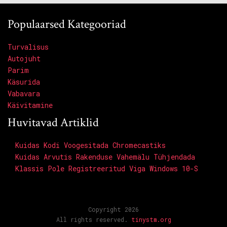
Populaarsed Kategooriad
Turvalisus
Autojuht
Parim
Käsurida
Vabavara
Käivitamine
Huvitavad Artiklid
Kuidas Kodi Voogesitada Chromecastiks
Kuidas Arvutis Rakenduse Vahemälu Tühjendada
Klassis Pole Registreeritud Viga Windows 10-S
Copyright 2026
All rights reserved.
tinystm.org