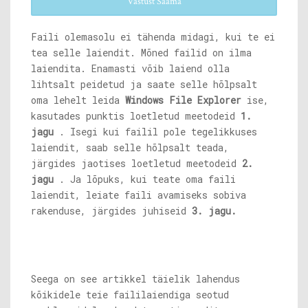
Vastust Saama
Faili olemasolu ei tähenda midagi, kui te ei
tea selle laiendit. Mõned failid on ilma
laiendita. Enamasti võib laiend olla
lihtsalt peidetud ja saate selle hõlpsalt
oma lehelt leida
Windows File Explorer
ise,
kasutades punktis loetletud meetodeid
1.
jagu
. Isegi kui failil pole tegelikkuses
laiendit, saab selle hõlpsalt teada,
järgides jaotises loetletud meetodeid
2.
jagu
. Ja lõpuks, kui teate oma faili
laiendit, leiate faili avamiseks sobiva
rakenduse, järgides juhiseid
3. jagu.
Seega on see artikkel täielik lahendus
kõikidele teie faililaiendiga seotud