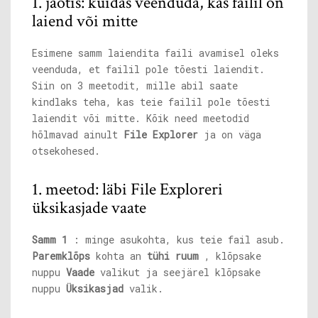
1. jaotis: kuidas veenduda, kas failil on
laiend või mitte
Esimene samm laiendita faili avamisel oleks
veenduda, et failil pole tõesti laiendit.
Siin on 3 meetodit, mille abil saate
kindlaks teha, kas teie failil pole tõesti
laiendit või mitte. Kõik need meetodid
hõlmavad ainult
File Explorer
ja on väga
otsekohesed.
1. meetod: läbi File Exploreri
üksikasjade vaate
Samm 1
: minge asukohta, kus teie fail asub.
Paremklõps
kohta an
tühi ruum
, klõpsake
nuppu
Vaade
valikut ja seejärel klõpsake
nuppu
Üksikasjad
valik.