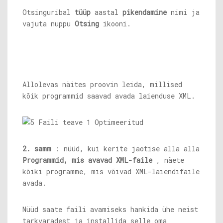
Otsinguribal
tüüp
aastal
pikendamine
nimi ja
vajuta nuppu
Otsing
ikooni.
Allolevas näites proovin leida, millised
kõik programmid saavad avada laienduse XML.
2. samm
: nüüd, kui kerite jaotise alla alla
Programmid, mis avavad XML-faile
, näete
kõiki programme, mis võivad XML-laiendifaile
avada.
Nüüd saate faili avamiseks hankida ühe neist
tarkvaradest ja installida selle oma