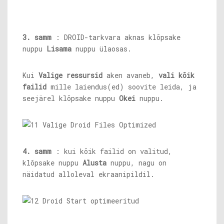
3. samm
: DROID-tarkvara aknas klõpsake
nuppu
Lisama
nuppu ülaosas.
Kui
Valige ressursid
aken avaneb,
vali kõik
failid
mille laiendus(ed) soovite leida, ja
seejärel klõpsake nuppu
Okei
nuppu.
4. samm
: kui kõik failid on valitud,
klõpsake nuppu
Alusta
nuppu, nagu on
näidatud alloleval ekraanipildil.