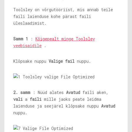
Toolsley on võrgutööriist, mis annab teile
faili laienduse kohe pärast faili
üleslaadimist.
Samm 1
:
Kõigepealt minge Toolsley
veebisaidile
.
Klõpsake nuppu
Valige fail
nuppu.
2. samm
: Nüüd alates
Avatud
faili aken,
vali
a
faili
mille jaoks peate leidma
laienduse ja seejärel klõpsake nuppu
Avatud
nuppu.