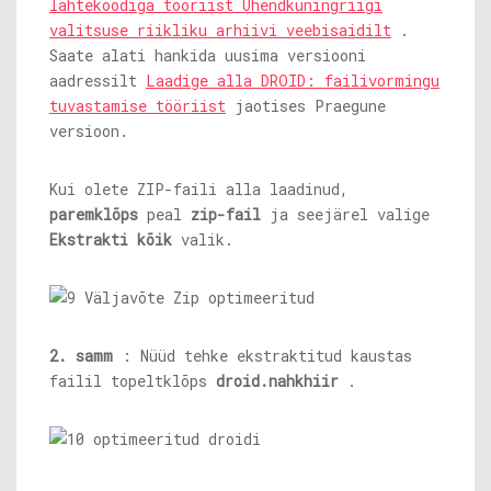
lähtekoodiga tööriist Ühendkuningriigi
valitsuse riikliku arhiivi veebisaidilt
.
Saate alati hankida uusima versiooni
aadressilt
Laadige alla DROID: failivormingu
tuvastamise tööriist
jaotises Praegune
versioon.
Kui olete ZIP-faili alla laadinud,
paremklõps
peal
zip-fail
ja seejärel valige
Ekstrakti kõik
valik.
2. samm
: Nüüd tehke ekstraktitud kaustas
failil topeltklõps
droid.nahkhiir
.