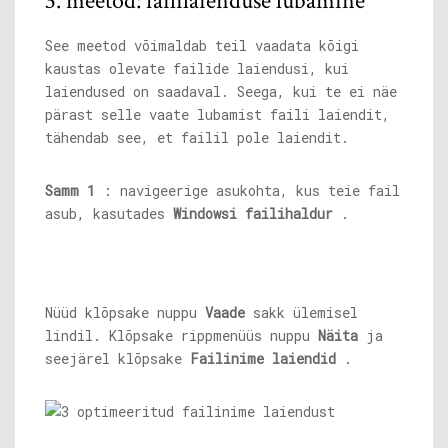
3. meetod: faililaienduse lubamine
See meetod võimaldab teil vaadata kõigi
kaustas olevate failide laiendusi, kui
laiendused on saadaval. Seega, kui te ei näe
pärast selle vaate lubamist faili laiendit,
tähendab see, et failil pole laiendit.
Samm 1
: navigeerige asukohta, kus teie fail
asub, kasutades
Windowsi failihaldur
.
Nüüd klõpsake nuppu
Vaade
sakk ülemisel
lindil. Klõpsake rippmenüüs nuppu
Näita
ja
seejärel klõpsake
Failinime laiendid
.