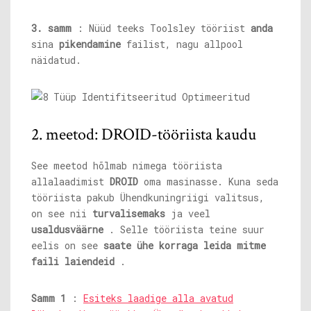
3. samm
: Nüüd teeks Toolsley tööriist
anda
sina
pikendamine
failist, nagu allpool
näidatud.
2. meetod: DROID-tööriista kaudu
See meetod hõlmab nimega tööriista
allalaadimist
DROID
oma masinasse. Kuna seda
tööriista pakub Ühendkuningriigi valitsus,
on see nii
turvalisemaks
ja veel
usaldusväärne
. Selle tööriista teine ​​​​suur
eelis on see
saate ühe korraga leida mitme
faili laiendeid
.
Samm 1
:
Esiteks laadige alla avatud