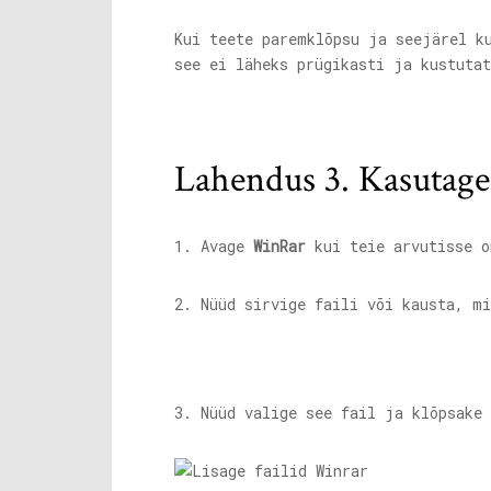
Kui teete paremklõpsu ja seejärel k
see ei läheks prügikasti ja kustutat
Lahendus 3. Kasutage
1. Avage
WinRar
kui teie arvutisse o
2. Nüüd sirvige faili või kausta, mi
3. Nüüd valige see fail ja klõpsake