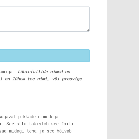
õnumiga:
Lähtefailide nimed on
l on lühem tee nimi, või proovige
sügaval pikkade nimedega
i. Seetõttu takistab see faili
saa midagi teha ja see hõivab