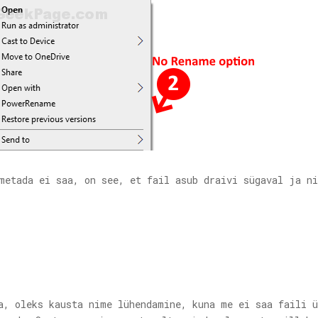
etada ei saa, on see, et fail asub draivi sügaval ja ni
, oleks kausta nime lühendamine, kuna me ei saa faili ü