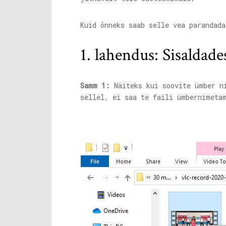
Kuid õnneks saab selle vea parandada
1. lahendus: Sisalda
Samm 1:
Näiteks kui soovite ümber n
sellel, ei saa te faili ümbernimeta