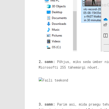
2. samm:
Põhjus, miks seda ümber nim
Microsofti 255 tähemärgi nõuet.
3. samm:
Parim asi, mida praegu teha