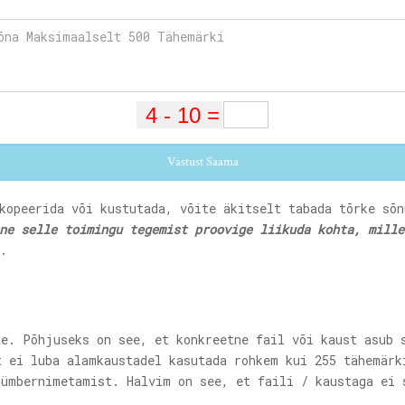
Vastust Saama
 kopeerida või kustutada, võite äkitselt tabada tõrke s
ne selle toimingu tegemist proovige liikuda kohta, mille
.
te. Põhjuseks on see, et konkreetne fail või kaust asub 
t ei luba alamkaustadel kasutada rohkem kui 255 tähemärk
 ümbernimetamist. Halvim on see, et faili / kaustaga ei 