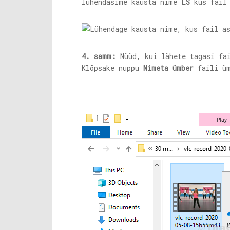
lühendasime kausta nime
LS
kus fail 
4. samm:
Nüüd, kui lähete tagasi fa
Klõpsake nuppu
Nimeta ümber
faili üm