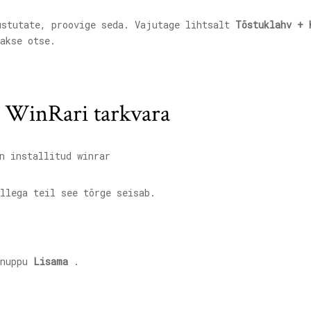
ustutate, proovige seda. Vajutage lihtsalt
Tõstuklahv + 
akse otse.
 WinRari tarkvara
n installitud winrar
llega teil see tõrge seisab.
 nuppu
Lisama
.