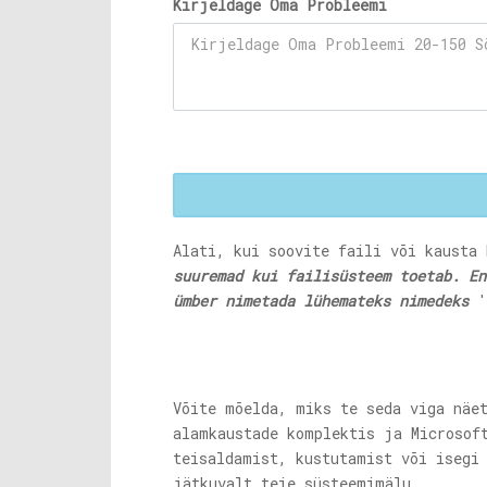
Kirjeldage Oma Probleemi
Alati, kui soovite faili või kausta
suuremad kui failisüsteem toetab. En
ümber nimetada lühemateks nimedeks
'
Võite mõelda, miks te seda viga näe
alamkaustade komplektis ja Microsof
teisaldamist, kustutamist või isegi
jätkuvalt teie süsteemimälu.