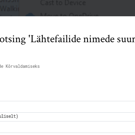
tsing 'Lähtefailide nimede suur
de Kõrvaldamiseks
uliselt)