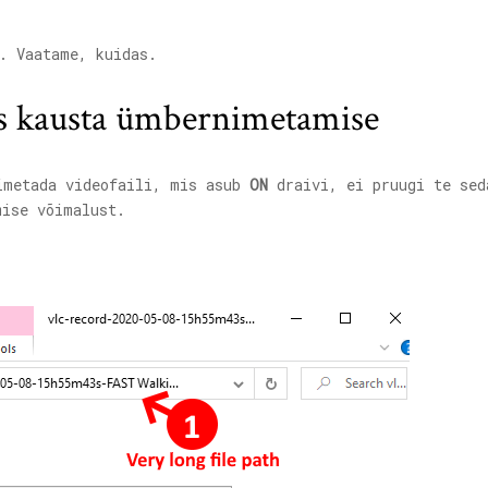
. Vaatame, kuidas.
des kausta ümbernimetamise
imetada videofaili, mis asub
ON
draivi, ei pruugi te sed
mise võimalust.