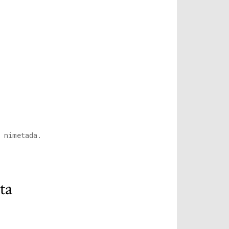
r nimetada.
ta