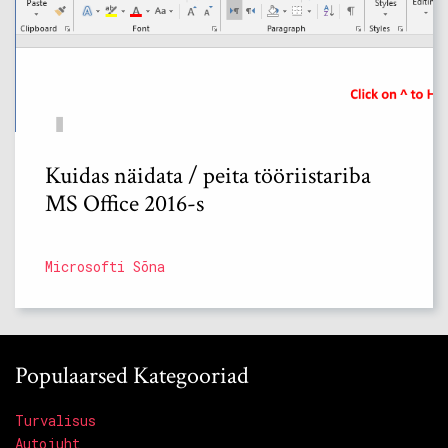
Kuidas näidata / peita tööriistariba
MS Office 2016-s
Microsofti Sõna
Populaarsed Kategooriad
Turvalisus
Autojuht