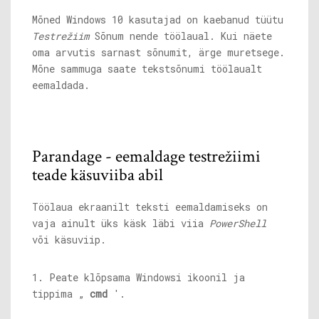
Mõned Windows 10 kasutajad on kaebanud tüütu
Testrežiim
Sõnum nende töölaual. Kui näete
oma arvutis sarnast sõnumit, ärge muretsege.
Mõne sammuga saate tekstsõnumi töölaualt
eemaldada.
Parandage - eemaldage testrežiimi
teade käsuviiba abil
Töölaua ekraanilt teksti eemaldamiseks on
vaja ainult üks käsk läbi viia
PowerShell
või käsuviip.
1. Peate klõpsama Windowsi ikoonil ja
tippima „
cmd
'.