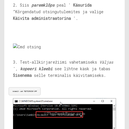
2. Siis
paremklõps
peal '
Käsurida
”Kõrgendatud otsingutulemites ja valige
Käivita administraatorina
'.
3. Test-allkirjarežiimi vahetamiseks
Väljas
',
kopeeri kleebi
see lihtne käsk ja tabas
Sisenema
selle terminalis käivitamiseks.
bcdedit -set TESTSIGNING OFF