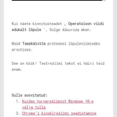
Kui näete kinnitusteadet „
Operatsioon viidi
edukalt lõpule
', Sulge
Käsurida
aken.
Nüüd
Taaskäivita
protsessi lõpuleviimiseks
arvutisse.
See on kõik! Testrežiimi tekst ei häiri teid
enam.
Sulle soovitatud:
Kuidas turvarežiimist Windows 10-s
välja tulla
Chrome'i kioskirežiimi seadistamine