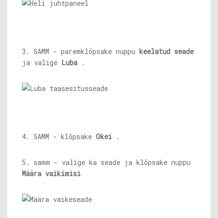
3. SAMM - paremklõpsake nuppu
keelatud seade
ja valige
Luba
.
4. SAMM - klõpsake
Okei
.
5. samm - valige ka seade ja klõpsake nuppu
Määra vaikimisi