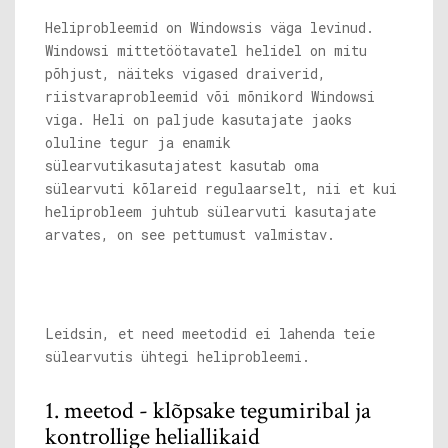
Heliprobleemid on Windowsis väga levinud.
Windowsi mittetöötavatel helidel on mitu
põhjust, näiteks vigased draiverid,
riistvaraprobleemid või mõnikord Windowsi
viga. Heli on paljude kasutajate jaoks
oluline tegur ja enamik
sülearvutikasutajatest kasutab oma
sülearvuti kõlareid regulaarselt, nii et kui
heliprobleem juhtub sülearvuti kasutajate
arvates, on see pettumust valmistav.
Leidsin, et need meetodid ei lahenda teie
sülearvutis ühtegi heliprobleemi.
1. meetod - klõpsake tegumiribal ja
kontrollige heliallikaid