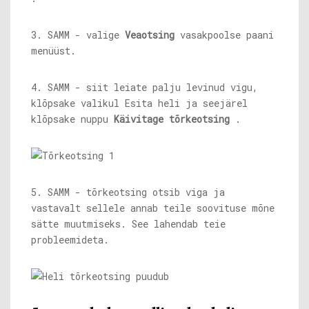
3. SAMM - valige
Veaotsing
vasakpoolse paani
menüüst.
4. SAMM - siit leiate palju levinud vigu,
klõpsake valikul Esita heli ja seejärel
klõpsake nuppu
Käivitage tõrkeotsing
.
5. SAMM - tõrkeotsing otsib viga ja
vastavalt sellele annab teile soovituse mõne
sätte muutmiseks. See lahendab teie
probleemideta.