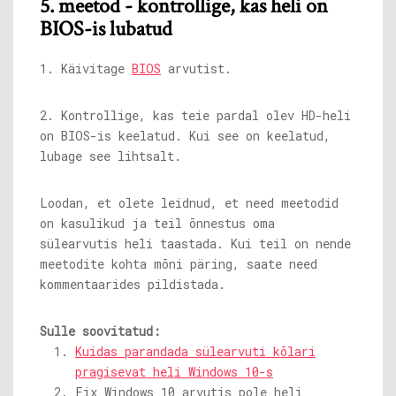
5. meetod - kontrollige, kas heli on
BIOS-is lubatud
1. Käivitage
BIOS
arvutist.
2. Kontrollige, kas teie pardal olev HD-heli
on BIOS-is keelatud. Kui see on keelatud,
lubage see lihtsalt.
Loodan, et olete leidnud, et need meetodid
on kasulikud ja teil õnnestus oma
sülearvutis heli taastada. Kui teil on nende
meetodite kohta mõni päring, saate need
kommentaarides pildistada.
Sulle soovitatud:
Kuidas parandada sülearvuti kõlari
pragisevat heli Windows 10-s
Fix Windows 10 arvutis pole heli