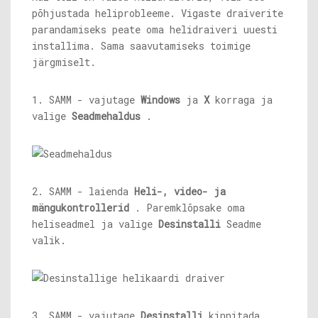
põhjustada heliprobleeme. Vigaste draiverite
parandamiseks peate oma helidraiveri uuesti
installima. Sama saavutamiseks toimige
järgmiselt.
1. SAMM - vajutage
Windows
ja
X
korraga ja
valige
Seadmehaldus
.
2. SAMM - laienda
Heli-, video- ja
mängukontrollerid
. Paremklõpsake oma
heliseadmel ja valige
Desinstalli
Seadme
valik.
3. SAMM - vajutage
Desinstalli
kinnitada.