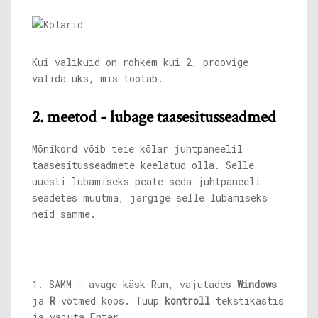
Kui valikuid on rohkem kui 2, proovige
valida üks, mis töötab.
2. meetod - lubage taasesitusseadmed
Mõnikord võib teie kõlar juhtpaneelil
taasesitusseadmete keelatud olla. Selle
uuesti lubamiseks peate seda juhtpaneeli
seadetes muutma, järgige selle lubamiseks
neid samme.
1. SAMM - avage käsk Run, vajutades
Windows
ja
R
võtmed koos. Tüüp
kontroll
tekstikastis
ja vajuta Enter.