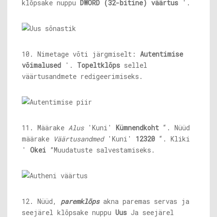
klõpsake nuppu
DWORD (32-bitine) väärtus
'.
10. Nimetage võti järgmiselt:
Autentimise
võimalused
'.
Topeltklõps
sellel
väärtusandmete redigeerimiseks.
11. Määrake
Alus
'Kuni'
Kümnendkoht
“. Nüüd
määrake
Väärtusandmed
'Kuni'
12320
“. Kliki
'
Okei
”Muudatuste salvestamiseks.
12. Nüüd,
paremklõps
akna paremas servas ja
seejärel klõpsake nuppu
Uus
Ja seejärel