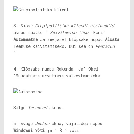
3. Sisse
Grupipoliitika kliendi atribuudid
aknas muutke ‘
Käivitamise tüüp
'Kuni'
Automaatne
Ja seejärel klõpsake nuppu
Alusta
Teenuse käivitamiseks, kui see on
Peatatud
“.
4. Klõpsake nuppu
Rakenda
'Ja'
Okei
”Muudatuste arvutisse salvestamiseks.
Sulge
Teenused
aknas.
5. Avage
Jookse
akna, vajutades nuppu
Windowsi võti
ja '
R
' võti.