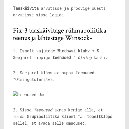
Taaskäivita
arvutisse ja proovige uuesti
arvutisse sisse logida.
Fix-3 taaskäivitage rühmapoliitika
teenus ja lähtestage Winsock-
1. Esmalt vajutage
Windowsi klahv + S
.
Seejärel tippige
teenused
”
Otsing
kasti.
2. Seejärel klõpsake nuppu
Teenused
”Otsingutulemites.
2. Sisse
Teenused
aknas kerige alla, et
leida
Grupipoliitika klient
”Ja
topeltklõps
sellel, et avada selle omadused.