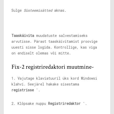
Sulge
Süsteemisätted
aknas.
Taaskäivita
muudatuste salvestamiseks
arvutisse. Pärast taaskäivitamist proovige
uuesti sisse logida. Kontrollige, kas viga
on endiselt olemas või mitte.
Fix-2 registriredaktori muutmine-
1. Vajutage klaviatuuril üks kord Windowsi
klahvi. Seejärel hakake sisestama
registrisse
'.
2. Klõpsake nuppu
Registriredaktor
'.