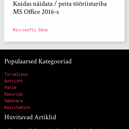
Kuidas näidata / peita tööriistariba
MS Office 2016-s
Microsofti Sõna
Populaarsed Kategooriad
Turvalisus
Autojuht
Parim
Käsurida
Vabavara
Käivitamine
Huvitavad Artiklid