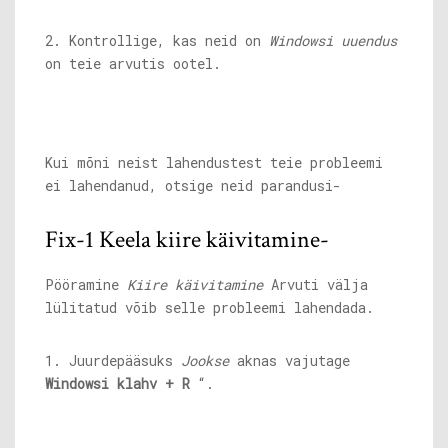
2. Kontrollige, kas neid on
Windowsi uuendus
on teie arvutis ootel.
Kui mõni neist lahendustest teie probleemi
ei lahendanud, otsige neid parandusi-
Fix-1 Keela kiire käivitamine-
Pööramine
Kiire käivitamine
Arvuti välja
lülitatud võib selle probleemi lahendada.
1. Juurdepääsuks
Jookse
aknas vajutage
Windowsi klahv + R
“.