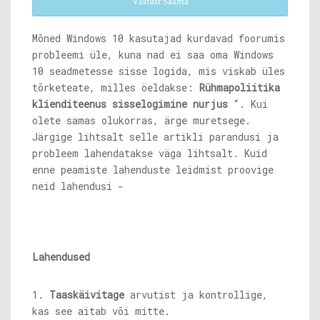
Vastust Saama
Mõned Windows 10 kasutajad kurdavad foorumis
probleemi üle, kuna nad ei saa oma Windows
10 seadmetesse sisse logida, mis viskab üles
tõrketeate, milles öeldakse:
Rühmapoliitika
klienditeenus sisselogimine nurjus
“. Kui
olete samas olukorras, ärge muretsege.
Järgige lihtsalt selle artikli parandusi ja
probleem lahendatakse väga lihtsalt. Kuid
enne peamiste lahenduste leidmist proovige
neid lahendusi -
Lahendused
1.
Taaskäivitage
arvutist ja kontrollige,
kas see aitab või mitte.