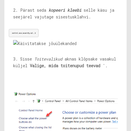
2. Pärast seda
kopeeri kleebi
selle käsu ja
seejärel vajutage sisestusklahvi.
control.exe
powercfg.cpl,,3
3. Sisse
Toitevalikud
aknas klõpsake vasakul
küljel
Valige, mida toitenupud teevad
'.