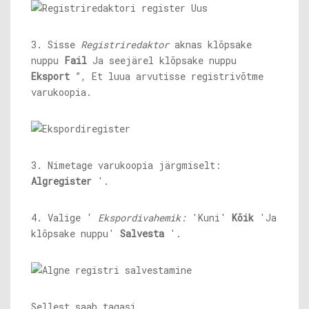
3. Sisse
Registriredaktor
aknas klõpsake
nuppu
Fail
Ja seejärel klõpsake nuppu
Eksport
”, Et luua arvutisse registrivõtme
varukoopia.
3. Nimetage varukoopia järgmiselt:
Algregister
'.
4. Valige ‘
Ekspordivahemik:
'Kuni'
Kõik
'Ja
klõpsake nuppu'
Salvesta
'.
Sellest saab tagasi