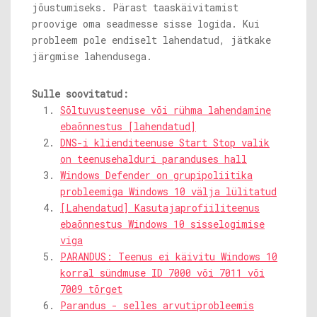
jõustumiseks. Pärast taaskäivitamist
proovige oma seadmesse sisse logida. Kui
probleem pole endiselt lahendatud, jätkake
järgmise lahendusega.
Sulle soovitatud:
Sõltuvusteenuse või rühma lahendamine
ebaõnnestus [lahendatud]
DNS-i klienditeenuse Start Stop valik
on teenusehalduri paranduses hall
Windows Defender on grupipoliitika
probleemiga Windows 10 välja lülitatud
[Lahendatud] Kasutajaprofiiliteenus
ebaõnnestus Windows 10 sisselogimise
viga
PARANDUS: Teenus ei käivitu Windows 10
korral sündmuse ID 7000 või 7011 või
7009 tõrget
Parandus - selles arvutiprobleemis