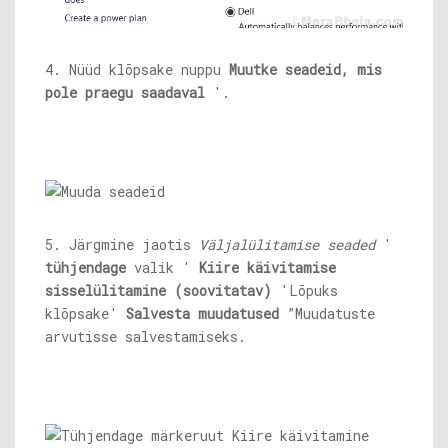
4. Nüüd klõpsake nuppu
Muutke seadeid, mis
pole praegu saadaval
'.
5. Järgmine jaotis
Väljalülitamise seaded
'
tühjendage
valik '
Kiire käivitamise
sisselülitamine (soovitatav)
'Lõpuks
klõpsake'
Salvesta muudatused
”Muudatuste
arvutisse salvestamiseks.