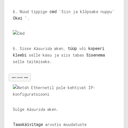
6. Nüüd tippige
cmd
'Siin ja klõpsake nuppu'
Okei
'.
6. Sisse
Käsurida
aken,
tüüp
või
kopeeri
kleebi
selle käsu ja siis tabas
Sisenema
selle täitmiseks.
netsh winsock reset
Sulge
Käsurida
aken.
Taaskäivitage
arvutis muudatuste