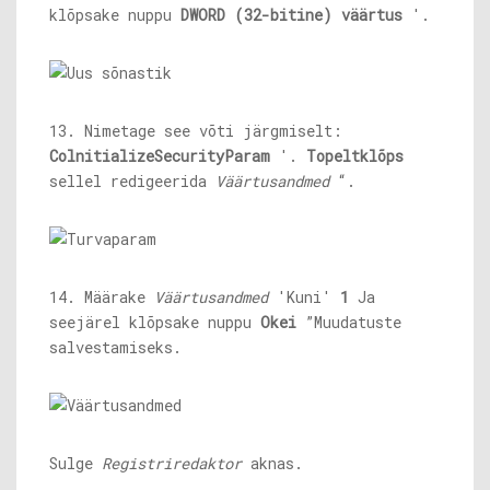
klõpsake nuppu
DWORD (32-bitine) väärtus
'.
13. Nimetage see võti järgmiselt:
ColnitializeSecurityParam
'.
Topeltklõps
sellel redigeerida
Väärtusandmed
“.
14. Määrake
Väärtusandmed
'Kuni'
1
Ja
seejärel klõpsake nuppu
Okei
”Muudatuste
salvestamiseks.
Sulge
Registriredaktor
aknas.