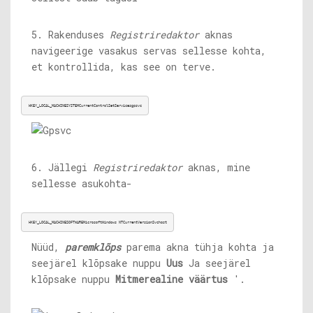
5. Rakenduses
Registriredaktor
aknas
navigeerige vasakus servas sellesse kohta,
et kontrollida, kas see on terve.
HKEY_LOCAL_MACHINESYSTEMCurrentControlSetServicesgpsvc
6. Jällegi
Registriredaktor
aknas, mine
sellesse asukohta-
HKEY_LOCAL_MACHINESOFTWAREMicrosoftWindows NTCurrentVersionSvchost
Nüüd,
paremklõps
parema akna tühja kohta ja
seejärel klõpsake nuppu
Uus
Ja seejärel
klõpsake nuppu
Mitmerealine väärtus
'.