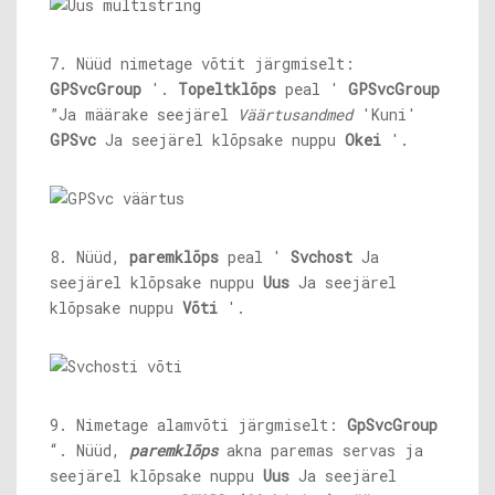
7. Nüüd nimetage võtit järgmiselt:
GPSvcGroup
'.
Topeltklõps
peal '
GPSvcGroup
”Ja määrake seejärel
Väärtusandmed
'Kuni'
GPSvc
Ja seejärel klõpsake nuppu
Okei
'.
8. Nüüd,
paremklõps
peal '
Svchost
Ja
seejärel klõpsake nuppu
Uus
Ja seejärel
klõpsake nuppu
Võti
'.
9. Nimetage alamvõti järgmiselt:
GpSvcGroup
“. Nüüd,
paremklõps
akna paremas servas ja
seejärel klõpsake nuppu
Uus
Ja seejärel