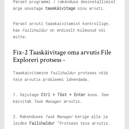
Pärast programmi / rakenduse desinstallimist
ärge unustage
taaskäivitage
sinu arvuti.
Pärast arvuti taaskäivitamist kontrollige,
kas
Failihaldur
on endiselt külmunud või
mitte.
Fix-2 Taaskäivitage oma arvutis File
Exploreri protsess -
Taaskäivitamine
Failihaldur
protsess võib
teie arvutis probleemi lahendada.
1. Vajutage
Ctrl + Tõst + Enter
koos. See
käivitab
Task Manager
arvutis.
2. Rakenduses
Task Manager
kerige alla ja
leidke
Failihaldur
”Protsess teie arvutis.