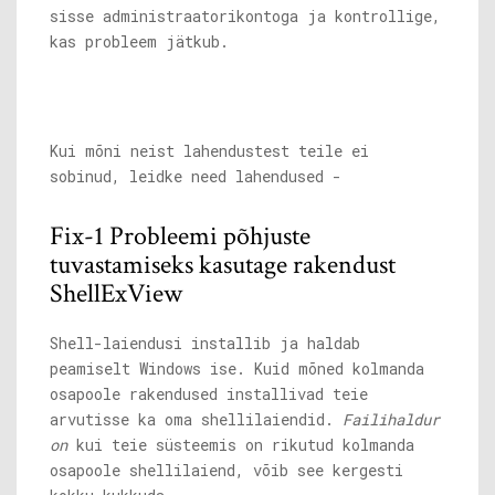
sisse administraatorikontoga ja kontrollige,
kas probleem jätkub.
Kui mõni neist lahendustest teile ei
sobinud, leidke need lahendused -
Fix-1 Probleemi põhjuste
tuvastamiseks kasutage rakendust
ShellExView
Shell-laiendusi installib ja haldab
peamiselt Windows ise. Kuid mõned kolmanda
osapoole rakendused installivad teie
arvutisse ka oma shellilaiendid.
Failihaldur
on
kui teie süsteemis on rikutud kolmanda
osapoole shellilaiend, võib see kergesti