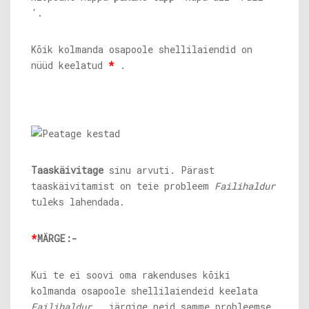
'.
Kõik kolmanda osapoole shellilaiendid on
nüüd keelatud
*
.
Taaskäivitage
sinu arvuti. Pärast
taaskäivitamist on teie probleem
Failihaldur
tuleks lahendada.
*
MÄRGE:-
Kui te ei soovi oma rakenduses kõiki
kolmanda osapoole shellilaiendeid keelata
Failihaldur
, järgige neid samme probleemse