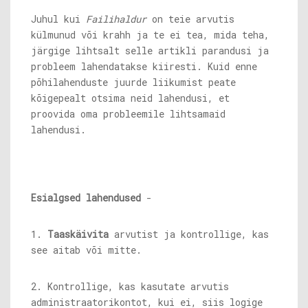
Juhul kui
Failihaldur
on teie arvutis
külmunud või krahh ja te ei tea, mida teha,
järgige lihtsalt selle artikli parandusi ja
probleem lahendatakse kiiresti. Kuid enne
põhilahenduste juurde liikumist peate
kõigepealt otsima neid lahendusi, et
proovida oma probleemile lihtsamaid
lahendusi.
Esialgsed lahendused
-
1.
Taaskäivita
arvutist ja kontrollige, kas
see aitab või mitte.
2. Kontrollige, kas kasutate arvutis
administraatorikontot, kui ei, siis logige