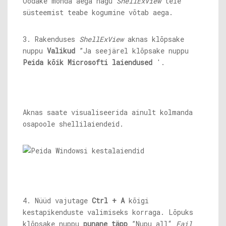
Oodake mõnda aega nagu
ShellExView
teie
süsteemist teabe kogumine võtab aega.
3. Rakenduses
ShellExView
aknas klõpsake
nuppu
Valikud
”Ja seejärel klõpsake nuppu
Peida kõik Microsofti laiendused
'.
Aknas saate visualiseerida ainult kolmanda
osapoole shellilaiendeid.
4. Nüüd vajutage
Ctrl + A
kõigi
kestapikenduste valimiseks korraga. Lõpuks
klõpsake nuppu
punane täpp
”Nupu all“
Fail