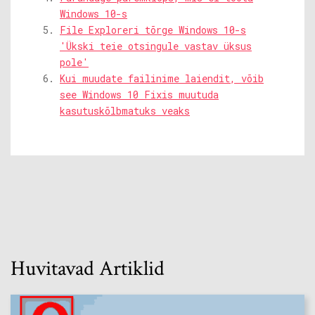
Windows 10-s
File Exploreri tõrge Windows 10-s
'Ükski teie otsingule vastav üksus
pole'
Kui muudate failinime laiendit, võib
see Windows 10 Fixis muutuda
kasutuskõlbmatuks veaks
Huvitavad Artiklid