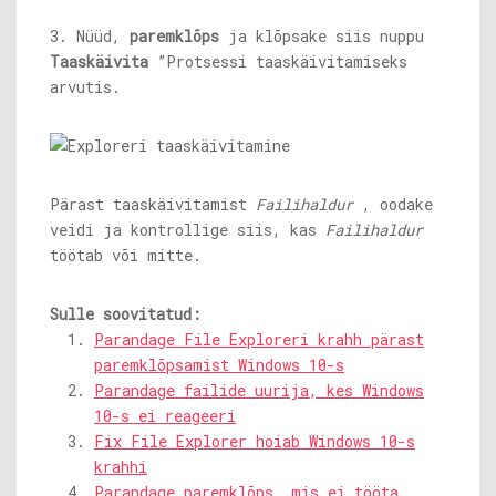
3. Nüüd,
paremklõps
ja klõpsake siis nuppu
Taaskäivita
”Protsessi taaskäivitamiseks
arvutis.
Pärast taaskäivitamist
Failihaldur
, oodake
veidi ja kontrollige siis, kas
Failihaldur
töötab või mitte.
Sulle soovitatud:
Parandage File Exploreri krahh pärast
paremklõpsamist Windows 10-s
Parandage failide uurija, kes Windows
10-s ei reageeri
Fix File Explorer hoiab Windows 10-s
krahhi
Parandage paremklõps, mis ei tööta