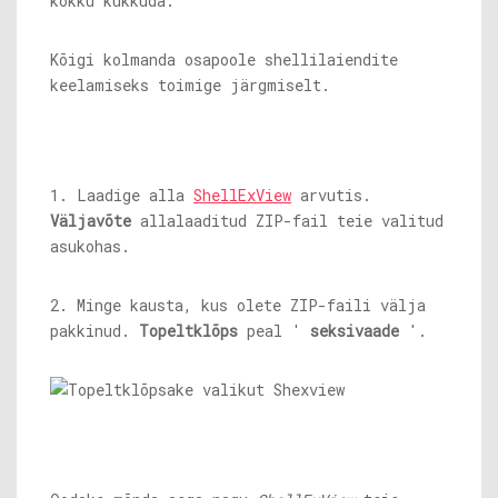
kokku kukkuda.
Kõigi kolmanda osapoole shellilaiendite
keelamiseks toimige järgmiselt.
1. Laadige alla
ShellExView
arvutis.
Väljavõte
allalaaditud ZIP-fail teie valitud
asukohas.
2. Minge kausta, kus olete ZIP-faili välja
pakkinud.
Topeltklõps
peal '
seksivaade
'.