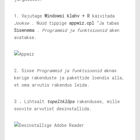
1. Vajutage
Windowsi klahv + R
käivitada
Jookse
. Nüüd tippige
appwiz.cpl
”Ja tabas
Sisenema
.
Programmid ja funktsioonid
aken
avatakse.
2. Sisse
Programmid ja funktsioonid
aknas
kerige rakenduste ja pakettide loendis alla,
et oma arvutis rakendus leida.
3
.
Lihtsalt
topeltklõps
rakenduses, mille
soovite arvutist desinstallida.