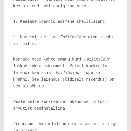
kestalaiendi väljaselgitamiseks.
1. Keelake loendis esimene shellilaiend.
2. Kontrollige, kas
Failihaldur
aken krahhi
või mitte.
Korrake neid kahte sammu kuni
Failihaldur
lakkab kokku kukkumast. Pärast konkreetse
laiendi keelamist
Failihaldur
lõpetab
krahhi. See laiendus (üldiselt rakendus) on
vea algpõhjus.
Peate selle konkreetse rakenduse lihtsalt
arvutist desinstallima.
Programmi desinstallimiseks arvutist toimige
järgmiselt.