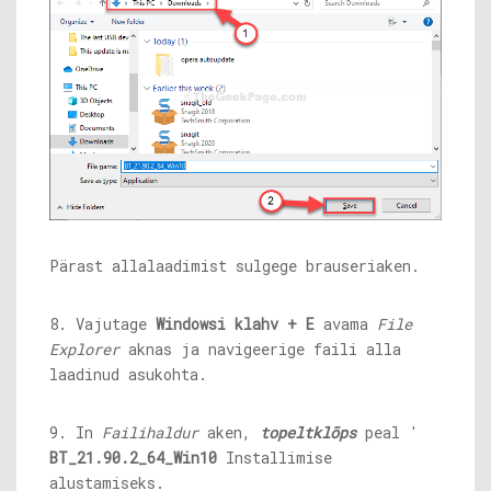
Pärast allalaadimist sulgege brauseriaken.
8. Vajutage
Windowsi klahv + E
avama
File
Explorer
aknas ja navigeerige faili alla
laadinud asukohta.
9. In
Failihaldur
aken,
topeltklõps
peal '
BT_21.90.2_64_Win10
Installimise
alustamiseks.