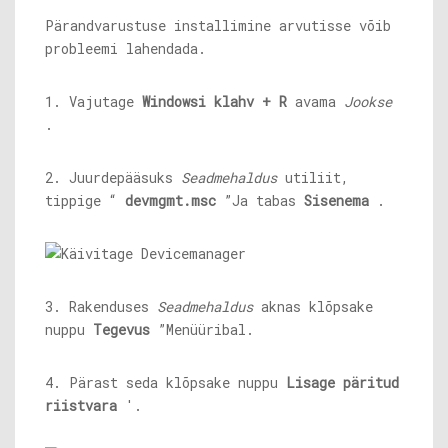
Pärandvarustuse installimine arvutisse võib
probleemi lahendada.
1. Vajutage
Windowsi klahv + R
avama
Jookse
.
2. Juurdepääsuks
Seadmehaldus
utiliit,
tippige “
devmgmt.msc
”Ja tabas
Sisenema
.
3. Rakenduses
Seadmehaldus
aknas klõpsake
nuppu
Tegevus
”Menüüribal.
4. Pärast seda klõpsake nuppu
Lisage päritud
riistvara
'.