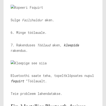
Sulge
Failihaldur
aken.
6. Minge töölauale.
7. Rakenduses
Töölaud
aken,
kleepida
rakendus.
Bluetoothi ​​saate teha, topeltklõpsates nupul
fsquirt
”Töölaualt.
Teie probleem lahendatakse.