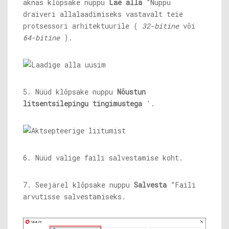
aknas klõpsake nuppu
Lae alla
”Nuppu
draiveri allalaadimiseks vastavalt teie
protsessori arhitektuurile (
32-bitine
või
64-bitine
).
5. Nüüd klõpsake nuppu
Nõustun
litsentsilepingu tingimustega
'.
6. Nüüd valige faili salvestamise koht.
7. Seejärel klõpsake nuppu
Salvesta
”Faili
arvutisse salvestamiseks.