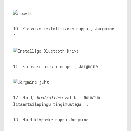
10. Klõpsake installiaknas nuppu „
Järgmine
'.
11. Klõpsake uuesti nuppu „
Järgmine
'.
12. Nüüd,
Kontrollima
valik '
Nõustun
litsentsilepingu tingimustega
'.
13. Nüüd klõpsake nuppu
Järgmine
'.