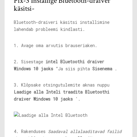
Fix-3 Installige Bluetooth-draiver
käsitsi-
Bluetooth-draiveri käsitsi installimine
lahendab probleemi kindlasti.
1. Avage oma arvutis brauseriaken.
2. Sisestage
intel Bluetoothi ​​draiver
Windows 10 jaoks
”Ja siis pihta
Sisenema
.
3. Klõpsake otsingutulemite aknas nuppu
Laadige alla Inteli traadita Bluetoothi ​​
draiver Windows 10 jaoks
'.
4. Rakenduses
Saadaval allalaaditavad failid