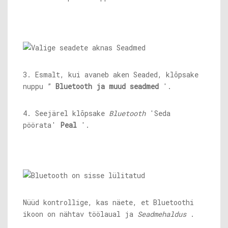
3. Esmalt, kui avaneb aken Seaded, klõpsake
nuppu ”
Bluetooth ja muud seadmed
'.
4. Seejärel klõpsake
Bluetooth
'Seda
pöörata'
Peal
'.
Nüüd kontrollige, kas näete, et Bluetoothi ​​
ikoon on nähtav töölaual ja
Seadmehaldus
.