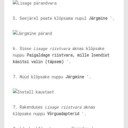
5. Seejärel peate klõpsama nupul
Järgmine
'.
6. Sisse
Lisage riistvara
aknas klõpsake
nuppu
Paigaldage riistvara, mille loendist
käsitsi valin (täpsem)
'.
7. Nüüd klõpsake nuppu
Järgmine
'.
7. Rakenduses
Lisage riistvara
aknas
klõpsake nuppu
Võrguadapterid
'.