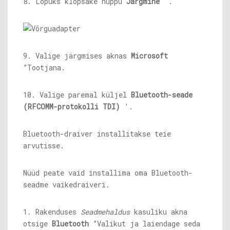
8. Lõpuks klõpsake nuppu
Järgmine
'.
9. Valige järgmises aknas
Microsoft
”Tootjana.
10. Valige paremal küljel
Bluetooth-seade
(RFCOMM-protokolli TDI)
'.
Bluetooth-draiver installitakse teie
arvutisse.
Nüüd peate vaid installima oma Bluetooth-
seadme vaikedraiveri.
1. Rakenduses
Seadmehaldus
kasuliku akna
otsige
Bluetooth
”Valikut ja laiendage seda