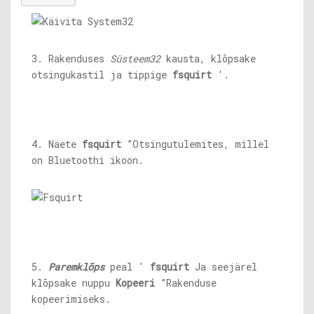
3. Rakenduses
Süsteem32
kausta, klõpsake
otsingukastil ja tippige
fsquirt
'.
4. Näete
fsquirt
”Otsingutulemites, millel
on Bluetoothi ​​ikoon.
5.
Paremklõps
peal '
fsquirt
Ja seejärel
klõpsake nuppu
Kopeeri
”Rakenduse
kopeerimiseks.