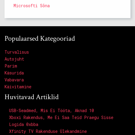
Microsofti Sõna
Populaarsed Kategooriad
Turvalisus
Autojuht
Parim
Käsurida
Vabavara
Käivitamine
Huvitavad Artiklid
USB-Seadmed, Mis Ei Tööta, Aknad 10
Xboxi Rakendus, Me Ei Saa Teid Praegu Sisse
Logida 0xbba
Xfinity TV Rakenduse Ülekandmine