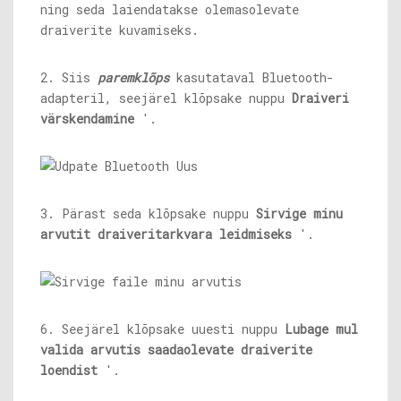
ning seda laiendatakse olemasolevate
draiverite kuvamiseks.
2. Siis
paremklõps
kasutataval Bluetooth-
adapteril, seejärel klõpsake nuppu
Draiveri
värskendamine
'.
3. Pärast seda klõpsake nuppu
Sirvige minu
arvutit draiveritarkvara leidmiseks
'.
6. Seejärel klõpsake uuesti nuppu
Lubage mul
valida arvutis saadaolevate draiverite
loendist
'.