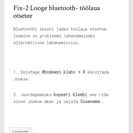
Fix-2 Looge bluetooth- töölaua
otsetee
Bluetoothi ​​ikooni jaoks töölaua otsetee
loomine on probleemi lahendamiseks
alternatiivne lähenemisviis.
1. Vajutage
Windowsi klahv + R
käivitada
Jookse.
2. Juurdepääsuks
kopeeri kleebi
see rida
sisse
Jookse
aken ja vajuta
Sisenema
.
C: 
WindowsSystem32