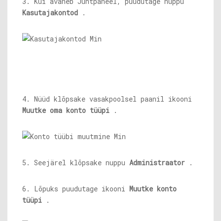
3. Kui avaneb Juhtpaneel, puudutage nuppu
Kasutajakontod
.
4. Nüüd klõpsake vasakpoolsel paanil ikooni
Muutke oma konto tüüpi
.
5. Seejärel klõpsake nuppu
Administraator
.
6. Lõpuks puudutage ikooni
Muutke konto
tüüpi
.