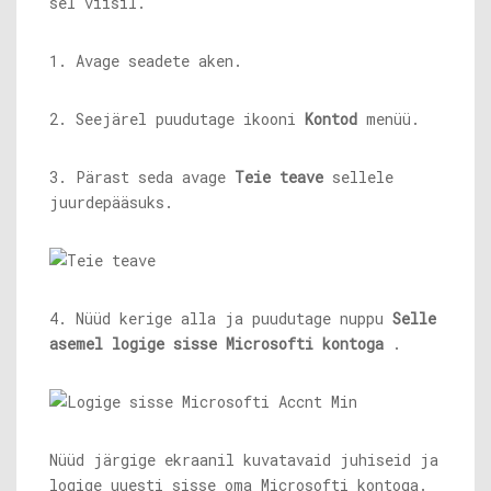
sel viisil.
1. Avage seadete aken.
2. Seejärel puudutage ikooni
Kontod
menüü.
3. Pärast seda avage
Teie teave
sellele
juurdepääsuks.
4. Nüüd kerige alla ja puudutage nuppu
Selle
asemel logige sisse Microsofti kontoga
.
Nüüd järgige ekraanil kuvatavaid juhiseid ja
logige uuesti sisse oma Microsofti kontoga.