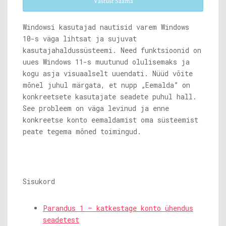
Vastust Saama
Windowsi kasutajad nautisid varem Windows
10-s väga lihtsat ja sujuvat
kasutajahaldussüsteemi. Need funktsioonid on
uues Windows 11-s muutunud olulisemaks ja
kogu asja visuaalselt uuendati. Nüüd võite
mõnel juhul märgata, et nupp „Eemalda” on
konkreetsete kasutajate seadete puhul hall.
See probleem on väga levinud ja enne
konkreetse konto eemaldamist oma süsteemist
peate tegema mõned toimingud.
Sisukord
Parandus 1 – katkestage konto ühendus
seadetest