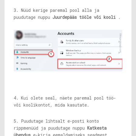
3. Nüüd kerige paremal pool alla ja
puudutage nuppu
Juurdepääs tööle või kooli
.
4. Kui olete seal, näete paremal pool töö-
või koolikontot, mida kasutate.
5. Puudutage lihtsalt e-posti konto
rippmenüüd ja puudutage nuppu
Katkesta
ühendus
e-kirja eemaldamiseks seadmest.