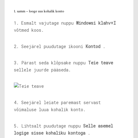
1. samm – looge uus kohalik konto
1. Esmalt vajutage nuppu
Windowsi klahv+I
võtmed koos.
2. Seejärel puudutage ikooni
Kontod
.
3. Pärast seda klõpsake nuppu
Teie teave
sellele juurde pääseda.
4. Seejärel leiate paremast servast
võimaluse luua kohalik konto.
5. Lihtsalt puudutage nuppu
Selle asemel
logige sisse kohaliku kontoga
.