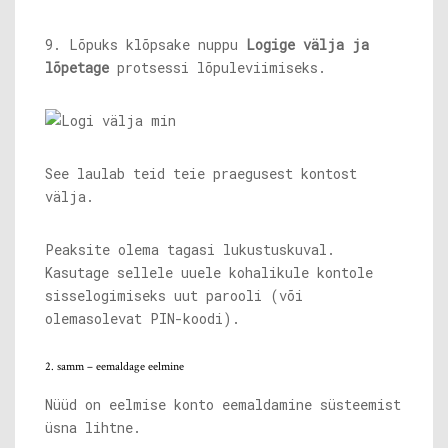
9. Lõpuks klõpsake nuppu
Logige välja ja
lõpetage
protsessi lõpuleviimiseks.
See laulab teid teie praegusest kontost
välja.
Peaksite olema tagasi lukustuskuval.
Kasutage sellele uuele kohalikule kontole
sisselogimiseks uut parooli (või
olemasolevat PIN-koodi).
2. samm – eemaldage eelmine
Nüüd on eelmise konto eemaldamine süsteemist
üsna lihtne.